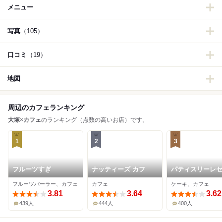
メニュー
写真
（105）
口コミ
（19）
地図
周辺のカフェランキング
大塚
×
カフェ
のランキング（点数の高いお店）です。
1
2
3
フルーツすぎ
ナッティーズ カフ
パティスリーレ
エル
フルーツパーラー、カフェ
カフェ
ケーキ、カフェ
3.81
3.64
3.62
439人
444人
400人