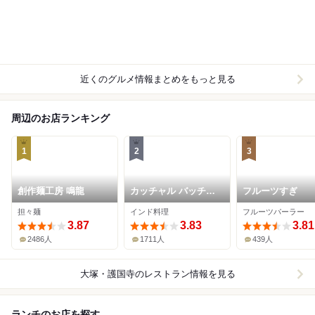
近くのグルメ情報まとめをもっと見る
周辺のお店ランキング
1
2
3
創作麺工房 鳴龍
カッチャル バッチャ
フルーツすぎ
ル
担々麺
インド料理
フルーツパーラー
3.87
3.83
3.81
2486人
1711人
439人
大塚・護国寺
のレストラン情報を見る
ランチのお店を探す