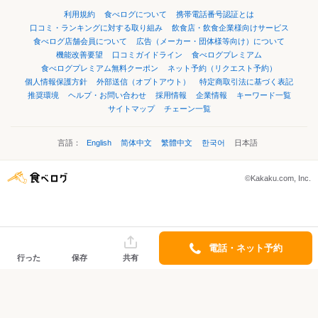
利用規約
食べログについて
携帯電話番号認証とは
口コミ・ランキングに対する取り組み
飲食店・飲食企業様向けサービス
食べログ店舗会員について
広告（メーカー・団体様等向け）について
機能改善要望
口コミガイドライン
食べログプレミアム
食べログプレミアム無料クーポン
ネット予約（リクエスト予約）
個人情報保護方針
外部送信（オプトアウト）
特定商取引法に基づく表記
推奨環境
ヘルプ・お問い合わせ
採用情報
企業情報
キーワード一覧
サイトマップ
チェーン一覧
言語：
English
简体中文
繁體中文
한국어
日本語
©Kakaku.com, Inc.
電話・ネット予約
行った
保存
共有