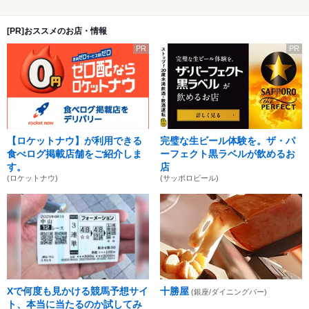
[PR]おススメのお店・情報
PR
PR
【ロケットナウ】が利用できる
完璧な生ビール体験を。ザ・パ
食べログ掲載店舗をご紹介しま
ーフェクト黒ラベルが飲めるお
す。
店
(ロケットナウ)
(サッポロビール)
Xで何度も見かける競馬予想サイ
十勝屋
(銀座/ダイニングバー)
ト、本当に当たるのか試してみ