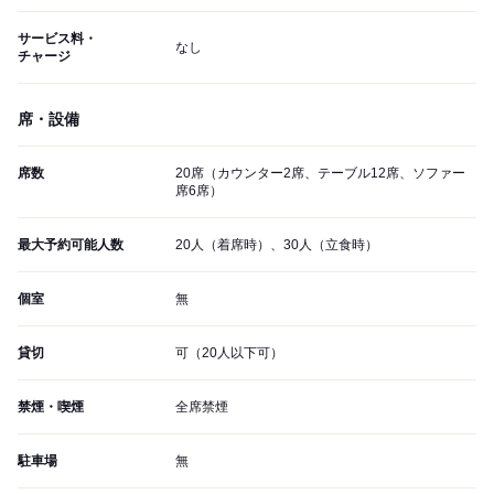
サービス料・
なし
チャージ
席・設備
席数
20席（カウンター2席、テーブル12席、ソファー
席6席）
最大予約可能人数
20人（着席時）、30人（立食時）
個室
無
貸切
可（20人以下可）
禁煙・喫煙
全席禁煙
駐車場
無