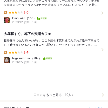
大塚駅前地下にあるカフェ☕️ こちらで生クリームたっぷりのワッフル 2種
を頂きました キャラメル&ナッツ 大きなワッフルに ちょっぴり甘さ控え
めのホイップをたっぷり。...
3.0
Lunch:
tomo_o98
（160）
2023/12 訪問
1回
大塚駅すぐ、地下の穴場カフェ
徒歩圏内に住んでいながら、ここを知らず荒川線でわざわざ途中下車まで
して時々来ているという知人から聞いて、やっとやってきたカフェ。 地
上に看板はありながら、ビルの地下に入ってい...
3.4
Lunch:
taigaandizumi
（707）
2026/05 訪問
1回
口コミをもっと見る（19人）