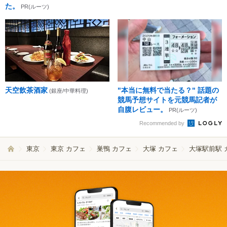
た。
PR(ルーツ)
天空飲茶酒家
"本当に無料で当たる？" 話題の
(銀座/中華料理)
競馬予想サイトを元競馬記者が
自腹レビュー。
PR(ルーツ)
Recommended by
東京
東京 カフェ
巣鴨 カフェ
大塚 カフェ
大塚駅前駅 