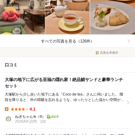
すべての写真を見る（126件）
広告を非表示
口コミ
大塚の地下に広がる至福の隠れ家！絶品鯖サンドと豪華ランチ
セット
大塚駅から少し歩いた地下にある「Coco de tea」さんに伺いました。 階
段を降りると、外の喧騒を忘れるような、ゆったりとした温かい空間が広
がっています。 今回いただい...
4.1
Lunch:
ねぎちゃん☕
（9）
2026/04 訪問
1回