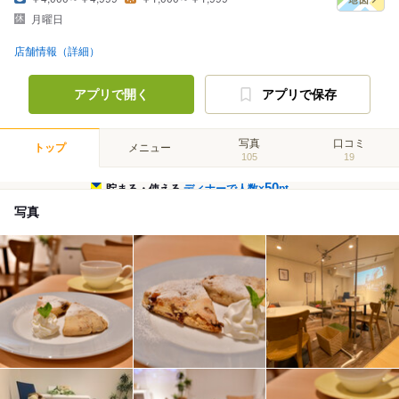
月曜日
店舗情報（詳細）
アプリで開く
アプリで保存
写真
口コミ
トップ
メニュー
105
19
50
貯まる・使える
ディナーで人数×
pt
写真