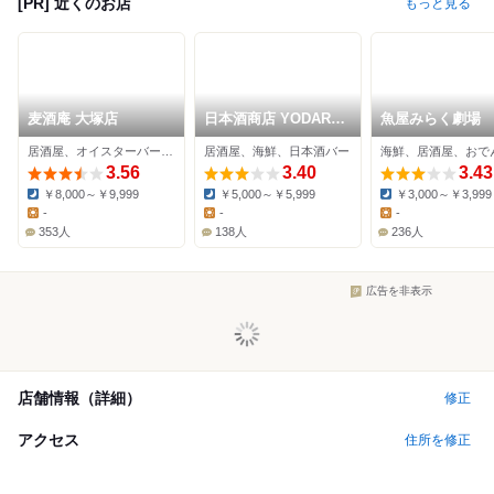
[PR] 近くのお店
もっと見る
麦酒庵 大塚店
日本酒商店 YODARE
魚屋みらく劇場
大塚店
居酒屋、オイスターバー、ビアバー
居酒屋、海鮮、日本酒バー
海鮮、居酒屋、おで
3.56
3.40
3.43
￥8,000～￥9,999
￥5,000～￥5,999
￥3,000～￥3,999
Dinner:
Dinner:
Dinner:
-
-
-
Lunch:
Lunch:
Lunch:
353人
138人
236人
広告を非表示
店舗情報（詳細）
修正
アクセス
住所を修正