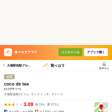
インストール
アプリで開く
大塚駅前駅グルメへ
ログイン
公式
coco de tea
(ココデティー)
大塚駅前駅/カフェ､ サンドイッチ､ スイーツ
3.09
19
人
573
人
￥4,000～￥4,999
￥1,000～￥1,999