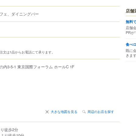
店舗
フェ、ダイニングバー
無料
店舗
PRが
食べ
既に
前注文は1品からお電話にて承ります。
きま
の内
3-5-1
東京国際フォーラム
ホールC 1F
大きな地図を見る
周辺のお店を探す
より徒歩2分
より徒歩10分