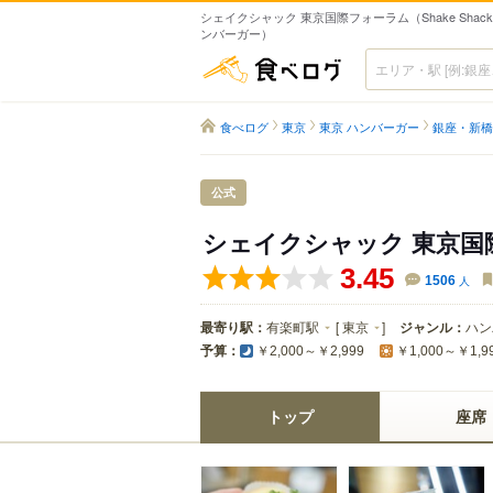
シェイクシャック 東京国際フォーラム（Shake Shack
ンバーガー）
食べログ
食べログ
東京
東京 ハンバーガー
銀座・新橋
公式
シェイクシャック 東京
3.45
1506
人
最寄り駅：
有楽町駅
[
東京
]
ジャンル：
ハン
予算：
￥2,000～￥2,999
￥1,000～￥1,9
トップ
座席