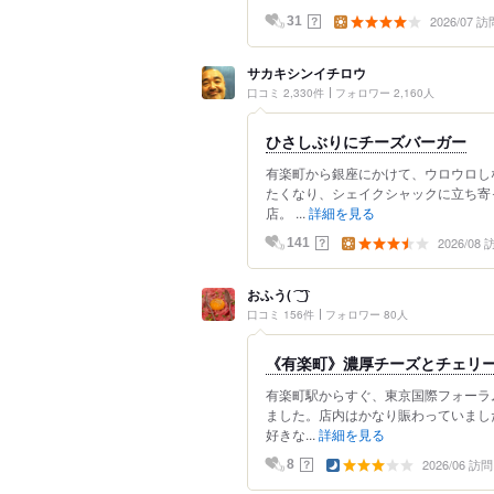
2026/07 訪
？
31
サカキシンイチロウ
口コミ 2,330件
フォロワー 2,160人
ひさしぶりにチーズバーガー
有楽町から銀座にかけて、ウロウロし
たくなり、シェイクシャックに立ち寄
店。 ...
詳細を見る
2026/08
？
141
おふう( ͡ ͜ ͡ )
口コミ 156件
フォロワー 80人
《有楽町》濃厚チーズとチェリー
有楽町駅からすぐ、東京国際フォーラ
ました。店内はかなり賑わっていまし
好きな...
詳細を見る
2026/06 訪問
？
8