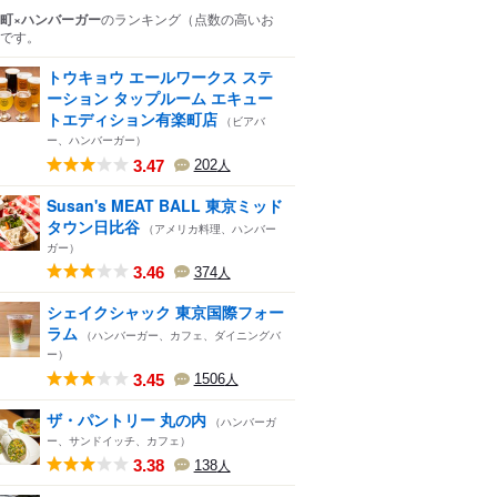
町×ハンバーガー
のランキング
（点数の高いお
です。
トウキョウ エールワークス ステ
ーション タップルーム エキュー
トエディション有楽町店
（ビアバ
ー、ハンバーガー）
3.47
202
人
Susan's MEAT BALL 東京ミッド
タウン日比谷
（アメリカ料理、ハンバー
ガー）
3.46
374
人
シェイクシャック 東京国際フォー
ラム
（ハンバーガー、カフェ、ダイニングバ
ー）
3.45
1506
人
ザ・パントリー 丸の内
（ハンバーガ
ー、サンドイッチ、カフェ）
3.38
138
人