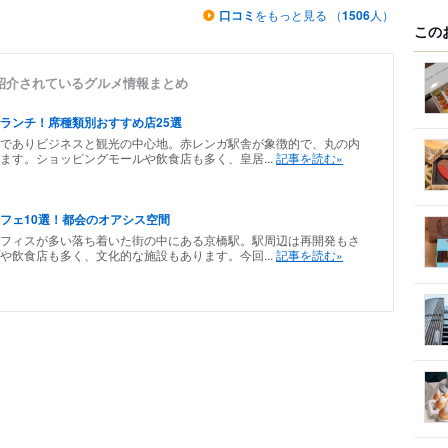
口コミ
をもっと見る （
1506
人）
この
紹介されているグルメ情報まとめ
ランチ！席種類別おすすめ店25選
でありビジネスと観光の中心地。赤レンガ駅舎が象徴的で、丸の内
ます。ショッピングモールや飲食店も多く、皇居...
記事を読む»
フェ10選！都会のオアシス空間
フィスが多い落ち着いた街の中にある京橋駅。駅周辺は再開発もさ
や飲食店も多く、文化的な施設もあります。今回...
記事を読む»