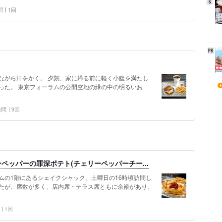
5
問
1回
ながら汗をかく。 夕刻、家に帰る前に軽く小腹を満たし
った。 東京フォーラムの公開空地の緑の中の明るいお
 訪問
9回
ペッパーの罪深ポテト(チェリーペッパーチー...
ムの1階にあるシェイクシャック。土曜日の16時頃訪問し
たが、席数が多く、店内席・テラス席ともに余裕があり、
1回