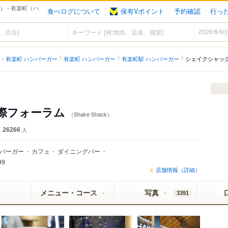
） - 有楽町（ハ
食べログについて
保有Vポイント
予約確認
行っ
・有楽町 ハンバーガー
有楽町 ハンバーガー
有楽町駅 ハンバーガー
シェイクシャッ
国際フォーラム
（Shake Shack）
26266
人
バーガー
カフェ
ダイニングバー
99
店舗情報（詳細）
メニュー・コース
写真
3391