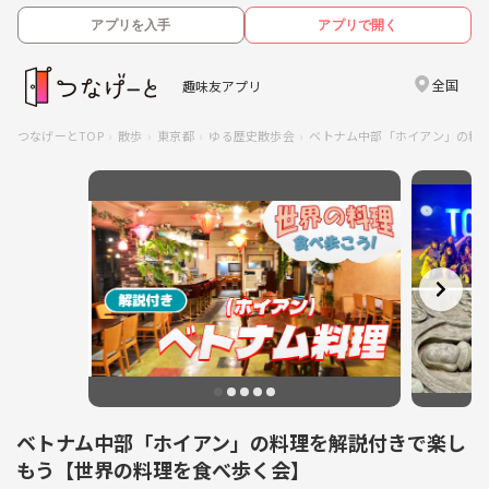
アプリを入手
アプリで開く
全国
趣味友アプリ
つなげーとTOP
散歩
東京都
ゆる歴史散歩会
ベトナム中部「ホイアン」の料
ベトナム中部「ホイアン」の料理を解説付きで楽し
もう【世界の料理を食べ歩く会】