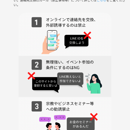
｜お食事、歓談
い。
20:00 解散
※席替えはありません。
※終わり時間は食事の状況によります。
※途中参加、途中退出は問題ありません。
■ 下記了承の上ご参加ください
※参加人数上限に達した場合、お店に確認後、可能であれば上限を増や
します。無理な場合はそこで募集終了となります。
※途中参加、途中退出は問題ありません。
※飲食代は二千円台～三千円台の想定ですが、お店によってはそれを超
えることもあるかもしれません。コース料理の場合は明記しますが、そ
れ以外の場合はインターネットの情報などを参考にしてください。
※なんらかの理由で入店できない場合は付近で入れるお店での食事会に
変更します。
※営業、勧誘、迷惑行為がある場合はつなげーとに報告の上、今後のイ
ベント参加が不可となります。
イベントの過去の様子は下の画像をご覧ください🙂