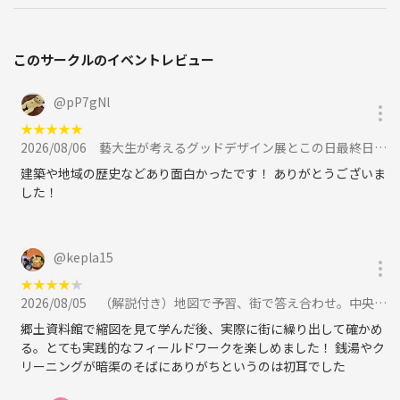
このサークルのイベントレビュー
@
pP7gNl
★
★
★
★
★
2026/08/06
藝大生が考えるグッドデザイン展とこの日最終日の「NIGHT PARK & PLAYGROUND YURAKUCHO」に参加
建築や地域の歴史などあり面白かったです！ ありがとうございま
した！
@
kepla15
★
★
★
★
★
2026/08/05
（解説付き）地図で予習、街で答え合わせ。中央区の昔と今をつなぐ歴史散歩に参加
郷土資料館で縮図を見て学んだ後、実際に街に繰り出して確かめ
る。とても実践的なフィールドワークを楽しめました！ 銭湯やク
リーニングが暗渠のそばにありがちというのは初耳でした