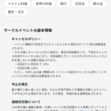
ム満点で良心的だと思います。」
ベトナム料理
世界の料理
旅行
交流会
飲み会
「メニューが本当に豊富！なんとなーく入ったお店。なにかの打ち上げ
歴史・文化
の団体さんが盛り上がっていましたので、そちらの対応に忙しそうでし
た。小腹を満たすためによりましたが、こんなにメニューの多いベトナ
ム料理店は初めて。」
サークルイベントの基本情報
■ 飲食代の支払いについて
キャンセルポリシー
・料理はテーブル単位でシェアをして、割り勘とし、個別で飲み物など
・イベント開始の7日前までにキャンセルされた場合はポイント含め全額返金
されます。
単品注文する場合は各自注文分をお支払いください。
・それ以降にキャンセルされた場合は、事前決済金額のうち、下記のキャンセ
・会計はまとめてやります。小銭のお釣りは原則「つなげーとポイン
ル料率がキャンセル料になり、決済金額とポイントのそれぞれからキャンセル
ト」で送りますのであらかじめご了承ください。
料を差し引いた金額が返金されます。
・6日前から3日前まで: 30%
・2日前以降: 100%
■ 参加費及びキャンセル料について
・ただし、お申し込み後 1時間以内（イベント当日のキャンセルは除く）にキ
ャンセルされた場合は全額返金されます。
・つなげーとの参加費にお店に対するキャンセル料も含まれていますの
で、別途キャンセル料を支払う必要はありません。参加できなくなった
中止の場合
場合は必ずつなげーとのチケット画面からキャンセルをしてください。
最少催行人数に達しない場合、および天候不順など主催者の判断によりイベン
【メッセージでの連絡は不要です】
トが中止される場合があります。その場合、参加料金は全額返金されます。
連絡先交換について
■ 流れ
LINE等の個人情報の取得・交換については双方同意のうえ慎重に行ってくださ
18:10 お店集合
い。連絡先交換のルール（禁止事項等）について詳しくは
こちら
をご覧くださ