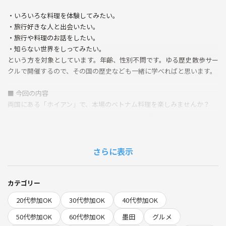
・いろいろな料理を体験してみたい。
・旅行好きな人と出会いたい。
・旅行や料理のお話をしたい。
・知らない世界をしってみたい。
という方を対象としています。年齢、性別不問です。ゆる歴史散歩サー
クルで開催するので、その国の歴史なども一緒に学べればと思います。
■ 今回の内容
両国にある「ホイアン」で、本場のベトナム料理を楽しみませんか？
https://tabelog.com/tokyo/A1312/A131201/13175165/
主催者はベトナム出身なので料理や地域についてのリアルな解説ができ
ます😀
さらに表示
口コミ
「豚肉炭火焼きのビーフンつけ麺（ブンチャー）は少し酸っぱいつけダ
カテゴリー
レに浸された肉が炭火風香ばしく焼けてて、本番の味と変わらず美味し
20代参加OK
30代参加OK
40代参加OK
かった。小さな揚げ春巻きがついてるのも嬉しい。パパイヤサラダは小
さいサイズにしたんですが，それでも多かったです。全体的にボリュー
50代参加OK
60代参加OK
墨田
グルメ