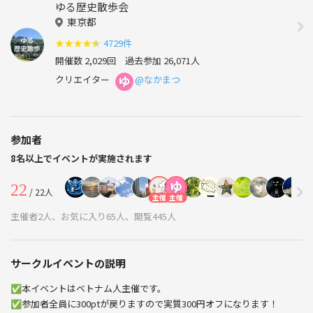
ゆる歴史散歩会
東京都
★
★
★
★
★
4729件
開催数 2,029回
過去参加 26,071人
クリエイター
@なかまつ
参加者
8名以上でイベントが実施されます
22
/ 22人
主催
主催
主催者2人、お気に入り65人、閲覧445人
サークルイベントの説明
✅本イベントはベトナム人主催です。
✅参加者全員に300ptが戻りますので実質300円オフになります！