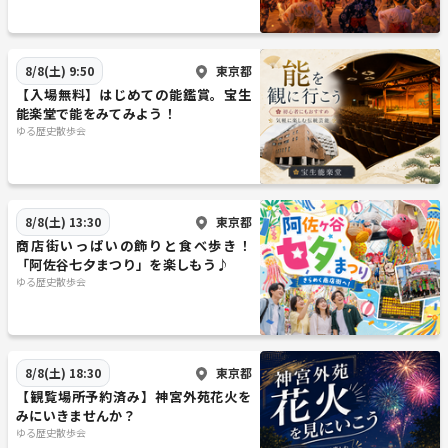
東京都
8/8(土) 9:50
【入場無料】はじめての能鑑賞。宝生
能楽堂で能をみてみよう！
ゆる歴史散歩会
東京都
8/8(土) 13:30
商店街いっぱいの飾りと食べ歩き！
「阿佐谷七夕まつり」を楽しもう♪
ゆる歴史散歩会
東京都
8/8(土) 18:30
【観覧場所予約済み】神宮外苑花火を
みにいきませんか？
ゆる歴史散歩会