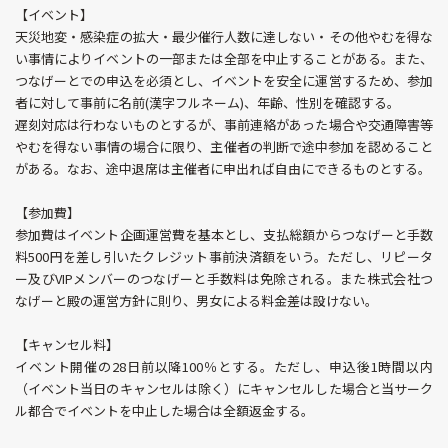
【イベント】
天災地変・感染症の拡大・最少催行人数に達しない・その他やむを得な
い事情によりイベントの一部または全部を中止することがある。また、
つなげーとでの申込を必須とし、イベントを安全に運営するため、参加
者に対して事前に名前(漢字フルネーム)、年齢、性別を確認する。
遅刻対応は行わないものとするが、事前連絡があった場合や交通障害等
やむを得ない事情の場合に限り、主催者の判断で途中参加を認めること
がある。なお、途中退席は主催者に申出れば自由にできるものとする。
【参加費】
参加費はイベント企画運営費を基本とし、支払総額からつなげーと手数
料500円を差し引いたクレジット事前決済額をいう。ただし、リピータ
ー及びVIPメンバーのつなげーと手数料は免除される。また株式会社つ
なげーと殿の運営方針に則り、男女による料金差は設けない。
【キャンセル料】
イベント開催の28日前以降100％とする。ただし、申込後1時間以内
（イベント当日のキャンセルは除く）にキャンセルした場合と当サーク
ル都合でイベントを中止した場合は全額返金する。