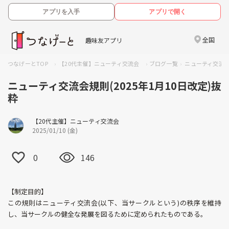
アプリを入手
アプリで開く
全国
趣味友アプリ
つなげーとTOP
【20代主催】ニューティ交流会
ブログ一覧
ニューティ交流会規
ニューティ交流会規則(2025年1月10日改定)抜
粋
【20代主催】ニューティ交流会
2025/01/10 (金)
0
146
【制定目的】
この規則はニューティ交流会(以下、当サークルという)の秩序を維持
し、当サークルの健全な発展を図るために定められたものである。