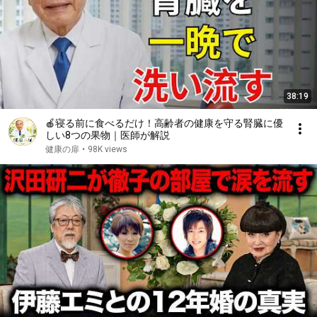
38:19
🍎寝る前に食べるだけ！高齢者の健康を守る腎臓に優
しい8つの果物｜医師が解説
健康の扉
•
98K views