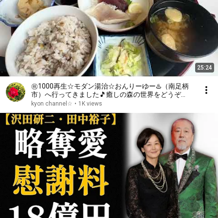
25:24
㊗️1000再生☆モダン湯治☆おんりーゆー♨️（南足柄
市）へ行ってきました🎵癒しの森の世界をどうぞ
☆2025.08.18
kyon channel☆
•
1K views