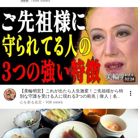
New
166K views
32:24
【美輪明宏】これが出たら人生激変！ご先祖様から特
別な守護を受ける人に現れる3つの前兆｜偉人｜名言
｜言葉の力｜人生哲学｜
心を射る名言
•
93K views