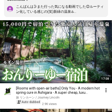
こんばんは🌛また行った気になる動画でした😊ルーティ
ン化している感じの(笑)新緑の温泉♨️

ととのった後の和食はほんとに至高だと思います☺️マネ
したいのですが、いつも通り行った気で満足しました
(笑)
17:08
[Rooms with open-air baths] Only You - A modern hot
spring cure in Ashigara - A super cheap, luxu...
旅 リンカーン / Journey Lincoln
Auto-dubbed
2.9K views