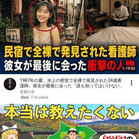
1:19:05
1987年の夏、水上の密室で全裸で発見された24歳看
護師。彼女が最後に会った「誰も知ってはいけない」
衝撃の人物
真相の糸
New
11K views