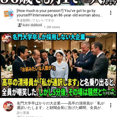
19:15
[How much is your pension?] You've got to go by
yourself!! Interviewing an 86-year-old woman abou...
年金額聞いてもいいですか
Auto-dubbed
1.2M views
1:53:00
名門大学卒ばかりの大企業――高卒の清掃員が「私が
通訳いたします」と財閥会長に告げた瞬間、全員が嘲
笑した。しかし5分後、その場は静まり返った。#動
語り茶屋
エピソード#老後の物語 #家族の物語