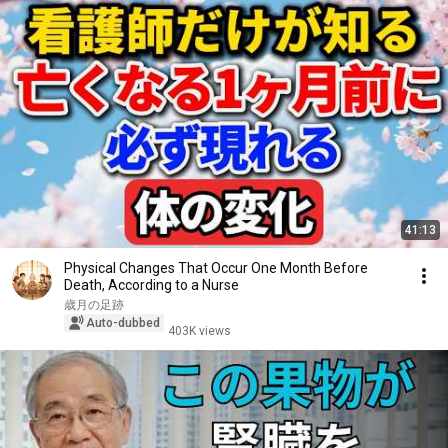
41:13
Physical Changes That Occur One Month Before
Death, According to a Nurse
歳月の足跡
Auto-dubbed
403K views