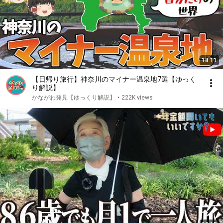
18:11
【日帰り旅行】神奈川のマイナー温泉地7選【ゆっく
り解説】
かながわ発見【ゆっくり解説】
•
222K views