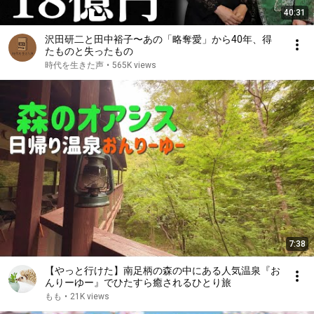
40:31
沢田研二と田中裕子〜あの「略奪愛」から40年、得
たものと失ったもの
時代を生きた声
•
565K views
7:38
【やっと行けた】南足柄の森の中にある人気温泉『お
んりーゆー』でひたすら癒されるひとり旅
もも
•
21K views