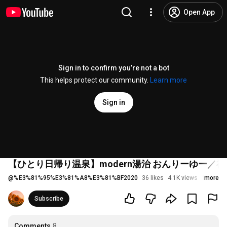
Open App
Sign in to confirm you’re not a bot
This helps protect our community.
Learn more
Sign in
【ひとり日帰り温泉】modern湯治 おんりーゆー／
@
%E3%81%95%E3%81%A8%E3%81%BF2020
36 likes
4.1K views
1 year a
more
Subscribe
Comments
8