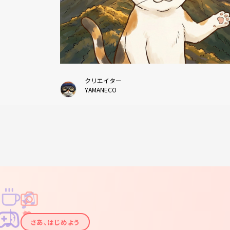
クリエイター
YAMANECO
♫
✧
✦
✦
♪
✧
さあ、はじめよう