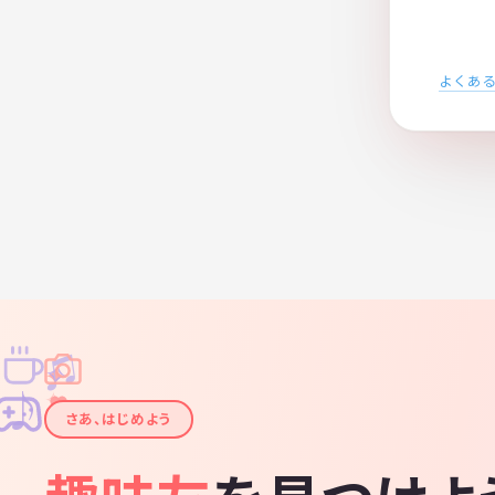
よくあ
♫
✧
✦
✦
♪
✧
さあ、はじめよう