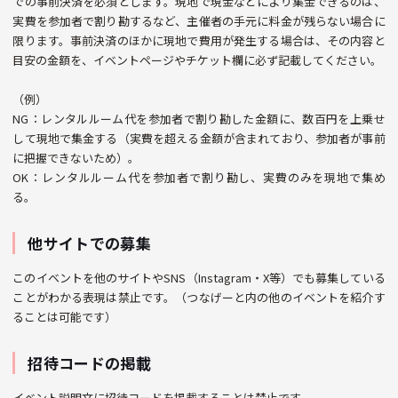
での事前決済を必須とします。現地で現金などにより集金できるのは、
実費を参加者で割り勘するなど、主催者の手元に料金が残らない場合に
限ります。事前決済のほかに現地で費用が発生する場合は、その内容と
目安の金額を、イベントページやチケット欄に必ず記載してください。
（例）
NG：レンタルルーム代を参加者で割り勘した金額に、数百円を上乗せ
して現地で集金する（実費を超える金額が含まれており、参加者が事前
に把握できないため）。
OK：レンタルルーム代を参加者で割り勘し、実費のみを現地で集め
る。
他サイトでの募集
このイベントを他のサイトやSNS（Instagram・X等）でも募集している
ことがわかる表現は禁止です。（つなげーと内の他のイベントを紹介す
ることは可能です）
招待コードの掲載
イベント説明文に招待コードを掲載することは禁止です。