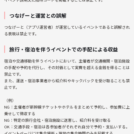
つなげーと運営との誤解
つなげーと（アプリ運営者）が運営しているイベントであると誤解され
る表現は禁止です。
旅行・宿泊を伴うイベントでの手配による収益
宿泊や交通移動を伴うイベントにおいて、主催者が交通機関・宿泊施設
の手配や予約を代行し、その対価として実費を超える金銭を得ることは
禁止です。
また、運送・宿泊事業者から紹介料やキックバックを受け取ることも禁
止です。
（例）
NG：主催者が新幹線チケットやホテルをまとめて予約し、参加費に上
乗せして徴収する
NG：特定の旅行会社・宿泊施設に送客し、紹介料を受け取る
OK：交通手段・宿泊は各参加者がそれぞれ自分で予約・支払いする。
イベントページには集合場所・現地の集合時間のみを記載する