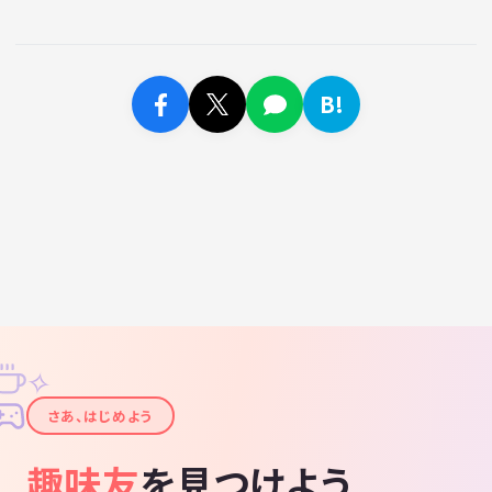
B!
✧
✦
さあ、はじめよう
趣味友
を見つけよう