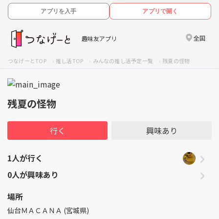
アプリを入手
アプリで開く
全国
趣味友アプリ
つなげーとTOP
推し活TOP
みんなの推し活予定一覧
残夏の怪物
残夏の怪物
行く
興味あり
1人が行く
0人が興味あり
場所
仙台ＭＡＣＡＮＡ (宮城県)