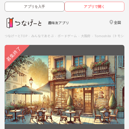
アプリを入手
アプリで開く
全国
趣味友アプリ
つなげーとTOP
みんなであそぶ
ボードゲーム
大阪府
Tomoshibi（トモ