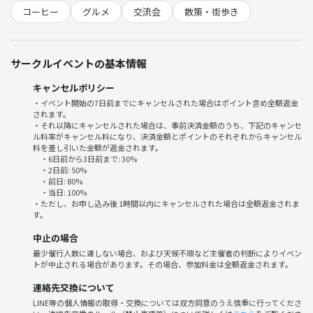
コーヒー
グルメ
交流会
散策・街歩き
サークルイベントの基本情報
キャンセルポリシー
・イベント開始の7日前までにキャンセルされた場合はポイント含め全額返金
されます。
・それ以降にキャンセルされた場合は、事前決済金額のうち、下記のキャンセ
ル料率がキャンセル料になり、決済金額とポイントのそれぞれからキャンセル
料を差し引いた金額が返金されます。
・6日前から3日前まで: 30%
・2日前: 50%
・前日: 80%
・当日: 100%
・ただし、お申し込み後 1時間以内にキャンセルされた場合は全額返金されま
す。
中止の場合
最少催行人数に達しない場合、および天候不順など主催者の判断によりイベン
トが中止される場合があります。その場合、参加料金は全額返金されます。
連絡先交換について
LINE等の個人情報の取得・交換については双方同意のうえ慎重に行ってくださ