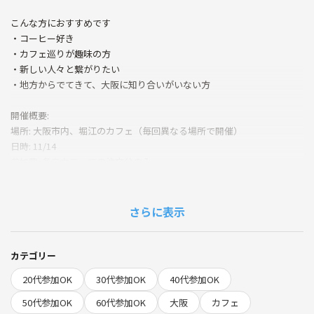
こんな方におすすめです
・コーヒー好き
・カフェ巡りが趣味の方
・新しい人々と繋がりたい
・地方からでてきて、大阪に知り合いがいない方
開催概要:
場所: 大阪市内、堀江のカフェ（毎回異なる場所で開催）
日時: 11/14
参加費: 各自カフェでの注文分のみ
お一人でも気軽に参加いただけます。
各回のカフェについての情報は、事前に参加者にメッセージでお知らせ
さらに表示
します。
カテゴリー
20代参加OK
30代参加OK
40代参加OK
50代参加OK
60代参加OK
大阪
カフェ