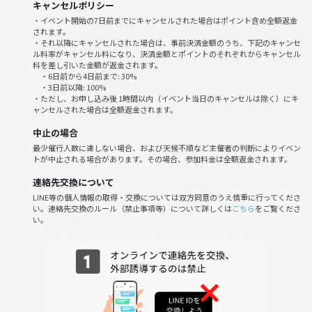
キャンセルポリシー
・イベント開始の7日前までにキャンセルされた場合はポイント含め全額返金
されます。
・それ以降にキャンセルされた場合は、事前決済金額のうち、下記のキャンセ
ル料率がキャンセル料になり、決済金額とポイントのそれぞれからキャンセル
料を差し引いた金額が返金されます。
・6日前から4日前まで: 30%
・3日前以降: 100%
・ただし、お申し込み後 1時間以内（イベント当日のキャンセルは除く）にキ
ャンセルされた場合は全額返金されます。
中止の場合
最少催行人数に達しない場合、および天候不順など主催者の判断によりイベン
トが中止される場合があります。その場合、参加料金は全額返金されます。
連絡先交換について
LINE等の個人情報の取得・交換については双方同意のうえ慎重に行ってくださ
い。連絡先交換のルール（禁止事項等）について詳しくは
こちら
をご覧くださ
い。