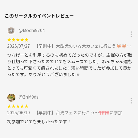
このサークルのイベントレビュー
@
Mochi9704
★
★
★
★
★
2025/07/27
【早割中】大型犬のいる犬カフェに行こう🦊🦊🦊に参加
つなげーとを利用するのも初めてだったのですが、主催の方が取
り仕切って下さったのでとてもスムーズでした。 わんちゃん達も
とっても可愛くて癒されました！短い時間でしたが参加して良か
ったです。ありがとうございました☺️
@
2hM9ds
★
★
★
★
★
2025/06/19
【早割中】台湾フェスに行こう〜🎀🎀に参加
初参加でとても楽しかったです！