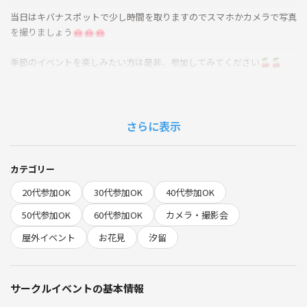
当日はキバナスポットで少し時間を取りますのでスマホかカメラで写真
を撮りましょう🐽🐽🐽
季節のイベントを楽しみたい方は是非、参加してみてください🍒🍒
※移動を伴うイベントですので遅刻厳禁とします。10分以上遅れる場合
は合流出来ませんのでご了承ください。
さらに表示
入園料300円各自負担
小雨→決行
大雨→中止
カテゴリー
20代参加OK
30代参加OK
40代参加OK
【禁止事項】
勧誘、ナンパ
50代参加OK
60代参加OK
カメラ・撮影会
他サークルの宣伝
屋外イベント
お花見
汐留
主催者の指示に従わない
その他迷惑行為
サークルイベントの基本情報