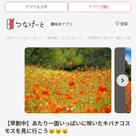
アプリを入手
アプリで開く
全国
趣味友アプリ
つなげーとTOP
ダーツ
東京都
３０１ダーツ
【早割中】あたり一面いっぱいに
【早割中】あたり一面いっぱいに咲いたキバナコス
モスを見に行こう😺😺😺