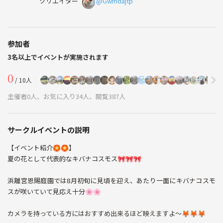
クリエイター
@Gwmdajtp
参加者
3名以上でイベントが実施されます
0
/ 10人
主催者0人、お気に入り34人、閲覧387人
サークルイベントの説明
【イベント紹介🏵️🏵️】
夏の花として代表的なキバナコスモス🎀🎀🎀
浜離宮恩賜庭園では8月初旬に見頃を迎え、あたり一面にキバナコスモ
スが咲いていて見応え十分🌸🌸
カメラを持っている方にはおすすめ出来るほど映えますよ〜🦊🦊🦊