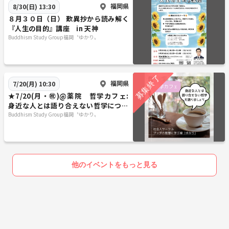
福岡県
8/30(日) 13:30
８月３０日（日） 歎異抄から読み解く
『人生の目的』講座 in 天神
Buddhism Study Group福岡〝ゆかり〟
福岡県
7/20(月) 10:30
★7/20(月・㊗️)@薬院 哲学カフェ:
身近な人とは語り合えない哲学につい
て語りましょう
Buddhism Study Group福岡〝ゆかり〟
他のイベントをもっと見る