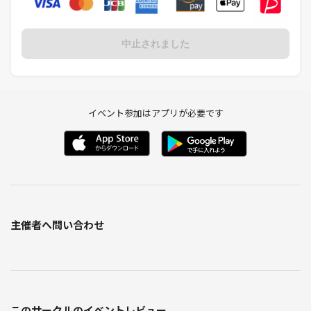
東京、岐阜、富山、新潟等で活動。
また、招待を受けてアメリカのカリフォルニアに
１年間滞在し、ロサンゼルス、サンフランシスコでの
中止されました
講演経験がある。
分かりやすさをモットーにした、親しみやすい
仏教講師です。
イベント参加はアプリが必要です
◎主催：社会人サークル ブッダの智慧に学ぶ縁（ゆかり）
★★メンバー随時募集中★★
イベントの様子などはこちらをご覧ください↓
《URL削除》
主催者へ問い合わせ
【注意事項】
他の参加者に迷惑をかけたり誹謗中傷したりするような行為が
あるとコミュニティ管理人が判断した参加者は参加禁止となります。
ネットワークビジネス等の営業目的の参加はご遠慮頂きます。
また、他の参加者から多数のクレームがある参加者に
対しても同様に対応させて頂きます。
このサークルのイベントレビュー