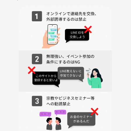
同じ目標を持つ仲間とつながり、刺激を受けられます
・・・
【参加者の声】
仏教の話は初めて聞きました。
こんなに面白いとは思いませんでした！
先生の雰囲気も優しくて、お話もわかりやすく、楽しく学べました！
またぜひ参加したいです！（20代女性)
・
めっちゃ勉強になりました！
今まで本で読んだこと、学んだことが、
「仏教」というものを通じて
裏づけされたように感じました。
ものすごく深いものを感じました。
また機会を作ってぜひ参加したいです。（30代男性）
・・・