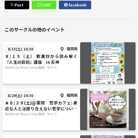
Post
LINE
facebook
このサークルの他のイベント
福岡県
8/15(土) 10:30
８/１５（土） 歎異抄から読み解く
『人生の目的』講座 in 天神
Buddhism Study Group福岡〝ゆかり〟
福岡県
8/29(土) 10:30
★８/２９(土)@薬院 哲学カフェ: 身
近な人とは語り合えない哲学について
語りましょう
Buddhism Study Group福岡〝ゆかり〟