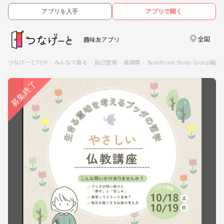
アプリを入手
アプリで開く
全国
趣味友アプリ
つなげーとTOP
みんなで語る
自己啓発
福岡県
Buddhism Study Group