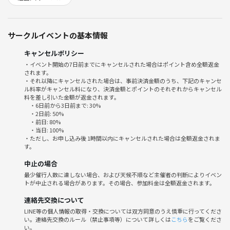
哲学や考えることが好きな方
心を落ち着けたい、前向きになりたい方
サークルイベントの基本情報
気軽に新しい学びを体験したい方
キャンセルポリシー
・イベント開始の7日前までにキャンセルされた場合はポイント含め全額返金
毎日同じことの繰り返しで、これからの生き方どうするのかについて悩
されます。
んでいる方
・それ以降にキャンセルされた場合は、事前決済金額のうち、下記のキャンセ
ル料率がキャンセル料になり、決済金額とポイントのそれぞれからキャンセル
料を差し引いた金額が返金されます。
周りに話し合える人がいなくて困っている方
・6日前から3日前まで: 30%
・2日前: 50%
・前日: 80%
・当日: 100%
・ただし、お申し込み後 1時間以内にキャンセルされた場合は全額返金されま
す。
◉この勉強会に参加するとこうなります
中止の場合
日常に新たな意味と充実感を見出すことができます
最少催行人数に達しない場合、および天候不順など主催者の判断によりイベン
トが中止される場合があります。その場合、参加料金は全額返金されます。
自分自身の内面を深く見つめ直すことができます
連絡先交換について
LINE等の個人情報の取得・交換については双方同意のうえ慎重に行ってくださ
ストレスや不安を減らし、心の平穏を得る方法を学ぶことができます
い。連絡先交換のルール（禁止事項等）について詳しくは
こちら
をご覧くださ
い。