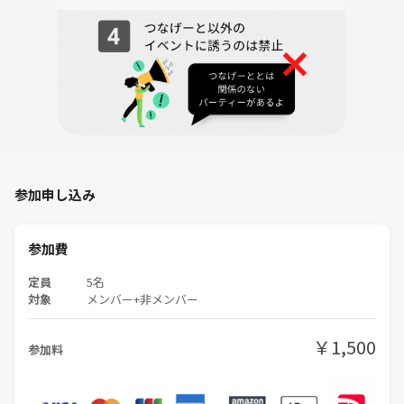
◎タイムスケジュール 19日(日)
10：00～ 仏教講座（午前の部）
途中休憩15分ほど
～12：00
参加申し込み
13：30～ 仏教講座（午後の部）
15：00 解散
参加費
定員
5名
対象
メンバー+非メンバー
◎講師：高松良行先生
￥1,500
参加料
仏教講座を始めてから約２０年。
学生時代を名古屋で過ごし、その後、福井、広島、