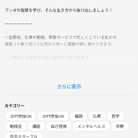
ブッダの智慧を学び、そんな生き方から抜け出しましょう！
ーーーーーーー
一生懸命、仕事や勉強、家族サービスで忙しくしている私たち
頑張って乗り切っても次から次へと課題が押し寄せてきます。
・一体私たちは何のために生まれてきたのか？
・生きる意味は？
・本当の「幸せ」って？
について語り合い、さらに仏教ではどう教えているか？について学びま
す。
さらに表示
カテゴリー
◉このような方お勧めの勉強会です
20代参加OK
30代参加OK
福岡
仏教
哲学
仏教を学んでみたいけど難しそうと思っている方
勉強会
講座
自己啓発
メンタルヘルス
宗教
社会人サークル