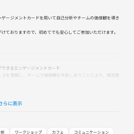
ンゲージメントカードを用いて自己分析やチームの価値観を導き
がけておりますので、初めてでも安心してご参加いただけます。
ができるエンゲージメントカード
しさを理解し、チームで価値観を共有し合うことにより、相互理
ントが高まります。
さらに表示
要な存在として絆を深めながら成長できるような関係を築いてい
性が上がる」「利益率が上がる」「離職率が下がる」「ミスが減
分析
ワークショップ
カフェ
コミュニケーション