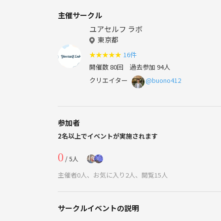
主催サークル
ユアセルフ ラボ
東京都
★
★
★
★
★
16件
開催数 80回
過去参加 94人
クリエイター
@buono412
参加者
2名以上でイベントが実施されます
0
/ 5人
主催者0人、お気に入り2人、閲覧15人
サークルイベントの説明