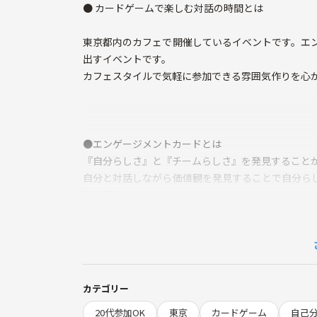
● カードゲームで楽しむ対話の時間とは
東京都内のカフェで開催しているイベントです。エ
出すイベントです。
カフェスタイルで気軽に参加できる雰囲気作りを心
●エンゲージメントカードとは
『自分らしさ』と『チームらしさ』を発見すること
自分と対話しながら価値観を発見することで自分ら
解が深まり、
信頼関係と心理的安全性が確保され、 エンゲージメ
エンゲージメントとは、相互に影響し合い、共に必
くことです。
エンゲージメントを高めることによって、 「生産
カテゴリー
る」 などさまざまなメリットがあります。
20代参加OK
東京
カードゲーム
自己