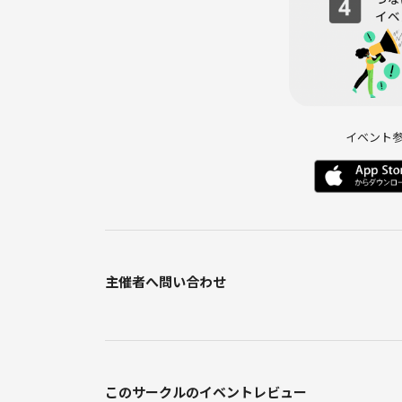
●参加するメリット
◆一人では継続出来ないことが続けられる！
◇自分とは異業種の人に会える♪
◆分析力が身につく
◇アウトプットすることで頭を整理できる
イベント
◆​自分の内面を見つめられる
◇抽象思考を身につけられる
◆論理的な思考能力が身につく
自分では理解していると思っている性格でも、人に
や心が整理され、より深く理解することができます
主催者へ問い合わせ
また、自分とは全く違うバックグラウンドをもった
す。こういった自分の考えと知識の範囲だけでは気
●注意事項
このサークルのイベントレビュー