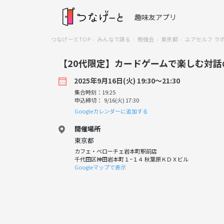
趣味友アプリ
つなげーとTOP
みんなで語る
勉強会
東京都
ユアセルフ ラ
【20代限定】カードゲームで楽しむ対話
2025年9月16日(火) 19:30〜21:30
集合時刻：19:25
申込締切： 9/16(火) 17:30
Googleカレンダーに追加する
開催場所
東京都
カフェ・ベローチェ岩本町駅前店
千代田区神田岩本町１−１４ 秋葉原ＫＤＸビル
Googleマップで表示