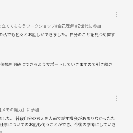
ます。商品の販売やビジネス、宗教の勧誘を目的とした方の参加は
。
を立ててもらうワークショップ#自己理解 #Z世代に参加
の参加者同士の連絡先の交換は控えてください。
の私でも色々とお話しができました。自分のことを見つめ直す
価値観を明確にできるようサポートしていきますので引き続き
【メモの魔力】に参加
ました。 普段自分の考えを人前で話す機会があまりなかったた
仕事についてのお話も伺うことができ、今後の参考にしていき
た。