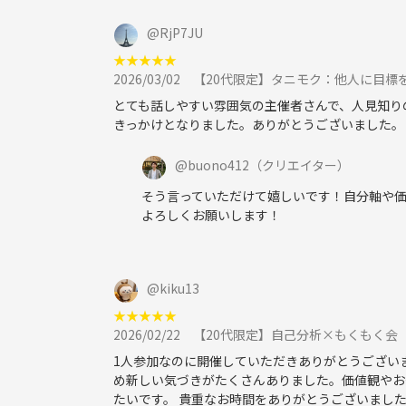
1. 他の参加メンバーへの迷惑行為は禁止しており
@
RjP7JU
ご遠慮願います。
★
★
★
★
★
ルール違反と判断した場合、退室をお願いします
2026/03/02
【20代限定】タニモク：他人に目標
2. トラブルの原因になりかねますので、初対面で
とても話しやすい雰囲気の主催者さんで、人見知り
きっかけとなりました。ありがとうございました。
@
buono412
（クリエイター）
そう言っていただけて嬉しいです！自分軸や
よろしくお願いします！
@
kiku13
★
★
★
★
★
2026/02/22
【20代限定】自己分析×もくもく会
1人参加なのに開催していただきありがとうござい
め新しい気づきがたくさんありました。価値観やお
たいです。 貴重なお時間をありがとうございまし