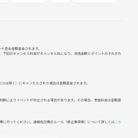
見】、
示、自己表現】、
け止めて（承認して）もらうことにより【自己肯定感】、
験することができます。
ント含め全額返金されます。
n-howto-01
、下記のキャンセル料率がキャンセル料になり、決済金額とポイントのそれぞれ
ンセルは除く）にキャンセルされた場合は全額返金されます。
判断によりイベントが中止される場合があります。その場合、参加料金は全額返
慎重に行ってください。連絡先交換のルール（禁止事項等）について詳しくは
こち