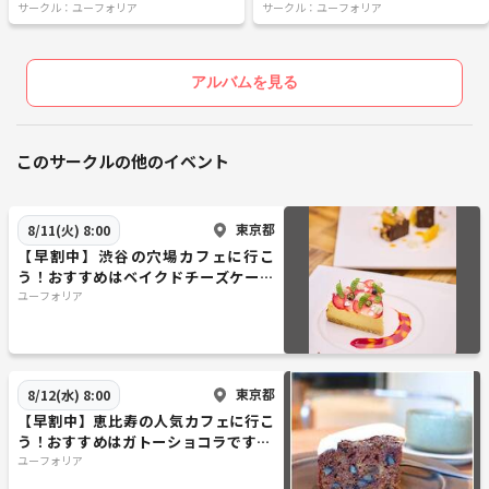
サークル：ユーフォリア
サークル：ユーフォリア
アルバムを見る
このサークルの他のイベント
東京都
8/11(火) 8:00
【早割中】渋谷の穴場カフェに行こ
う！おすすめはベイクドチーズケーキ
です😺😺
ユーフォリア
東京都
8/12(水) 8:00
【早割中】恵比寿の人気カフェに行こ
う！おすすめはガトーショコラです🌺
🌺
ユーフォリア