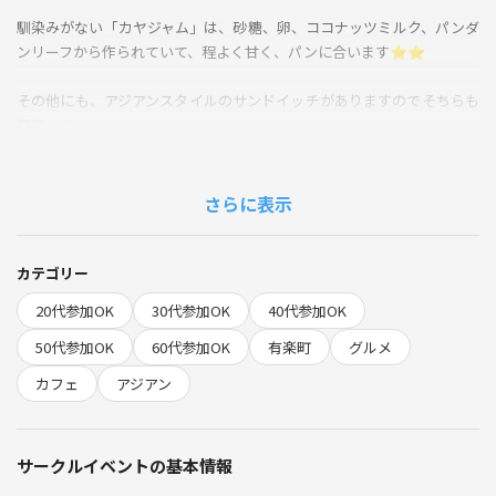
馴染みがない「カヤジャム」は、砂糖、卵、ココナッツミルク、パンダ
ンリーフから作られていて、程よく甘く、パンに合います⭐⭐
その他にも、アジアンスタイルのサンドイッチがありますのでそちらも
是非〜🐽🐽🐽
異国の食べ物に興味がある方は是非ご参加ください🌸🌸
さらに表示
※当日何らかのトラブルでお店変更の可能性もございます。ご了承くだ
さい。
カテゴリー
飲食代各自負担
20代参加OK
30代参加OK
40代参加OK
1ドリンクオーダー制
50代参加OK
60代参加OK
有楽町
グルメ
【注意事項】
カフェ
アジアン
勧誘、ナンパを目的とした参加はお断りさせて頂きます。
他の参加者からのクレームが多い方は参加不可とさせて頂く場合があり
サークルイベントの基本情報
ます。申し訳ありません