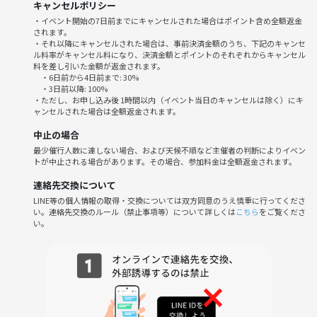
キャンセルポリシー
・イベント開始の7日前までにキャンセルされた場合はポイント含め全額返金
されます。
・それ以降にキャンセルされた場合は、事前決済金額のうち、下記のキャンセ
ル料率がキャンセル料になり、決済金額とポイントのそれぞれからキャンセル
料を差し引いた金額が返金されます。
・6日前から4日前まで: 30%
・3日前以降: 100%
・ただし、お申し込み後 1時間以内（イベント当日のキャンセルは除く）にキ
ャンセルされた場合は全額返金されます。
中止の場合
最少催行人数に達しない場合、および天候不順など主催者の判断によりイベン
トが中止される場合があります。その場合、参加料金は全額返金されます。
連絡先交換について
LINE等の個人情報の取得・交換については双方同意のうえ慎重に行ってくださ
い。連絡先交換のルール（禁止事項等）について詳しくは
こちら
をご覧くださ
い。