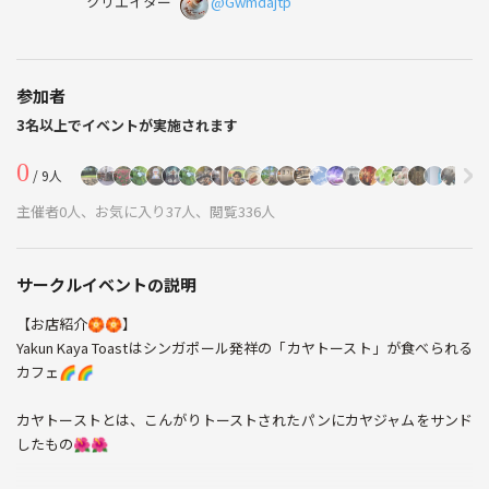
クリエイター
@Gwmdajtp
参加者
3名以上でイベントが実施されます
0
/ 9人
主催者0人、お気に入り37人、閲覧336人
サークルイベントの説明
【お店紹介🏵️🏵️】
Yakun Kaya Toastはシンガポール発祥の「カヤトースト」が食べられる
カフェ🌈🌈
カヤトーストとは、こんがりトーストされたパンにカヤジャムをサンド
したもの🌺🌺