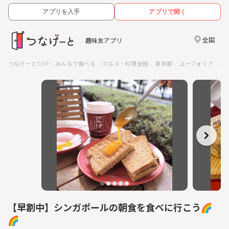
アプリを入手
アプリで開く
全国
趣味友アプリ
つなげーとTOP
みんなで食べる
グルメ・料理全般
東京都
ユーフォリア
【
【早割中】シンガポールの朝食を食べに行こう🌈
🌈