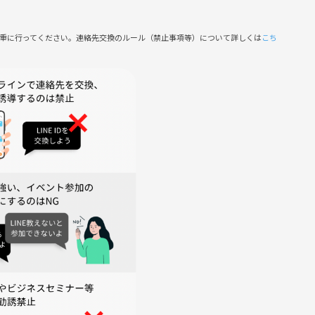
稿
慎重に行ってください。連絡先交換のルール（禁止事項等）について詳しくは
こち
側の指示に従っていただけない方や運営側が参加者様としてふさ
がございます。
高の夜を一緒に❤️気軽にご参加お待ちしています！