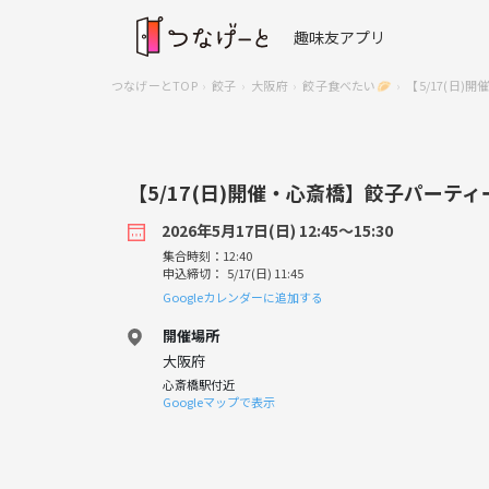
趣味友アプリ
つなげーとTOP
餃子
大阪府
餃子食べたい🥟
【5/17(日
【5/17(日)開催・心斎橋】餃子パーテ
2026年5月17日(日) 12:45〜15:30
集合時刻：12:40
申込締切： 5/17(日) 11:45
Googleカレンダーに追加する
開催場所
大阪府
心斎橋駅付近
Googleマップで表示