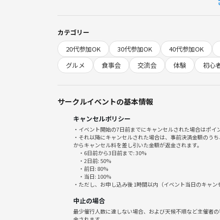
・15:30 現地解散
🌱サークルの雰囲気
カテゴリー
・和気あいあい、食べるのが大好きなゆるい仲間た
20代参加OK
30代参加OK
40代参加OK
・料理が得意でなくてもOK！みんなで協力し合って
・食でつながる新しい友人・仲間ができる！
グルメ
食事会
交流会
体験
初心
・初めて来る方にはスタッフがしっかりサポートし
・純粋に"美味しいを一緒に楽しむ"イベントなので
サークルイベントの基本情報
メリットを数字でご紹介！
キャンセルポリシー
1. 3種類以上の餃子を味わえる！（定番から変わり
・イベント開始の7日前までにキャンセルされた場合はポイ
2. 餃子作りが初めてでも、スタッフ・メンバーがフ
・それ以降にキャンセルされた場合は、事前決済金額のうち
3. 参加者同士で自然と会話が弾むアットホームな雰
からキャンセル料を差し引いた金額が返金されます。
・6日前から3日前まで: 30%
4. 料理のコツやレシピ情報をシェアできる
・2日前: 50%
5. 心斎橋駅から徒歩3分・通いやすさ抜群
・前日: 80%
・当日: 100%
・ただし、お申し込み後 1時間以内（イベント当日のキャ
⚠️注意事項⚠️
中止の場合
下記の行為はご遠慮ください。
最少催行人数に達しない場合、および天候不順など主催者の
・勧誘・営業・告知・引き抜き・しつこいナンパ・
金されます。