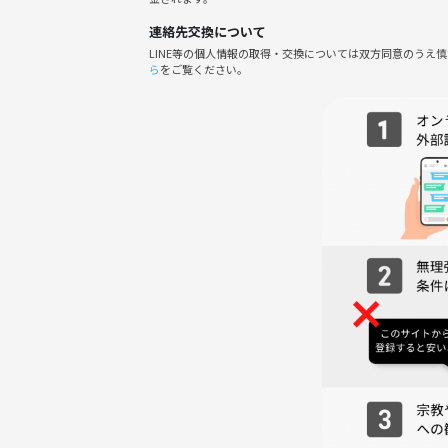
・過度なナンパ行為や迷惑行為
連絡先交換について
・開催内容や風景写真、動画のSNS等への無許可投
LINE等の個人情報の取得・交換については双方同意のうえ
サークルやイベントの輪を乱す行動をする方、運営
ら
をご覧ください。
わしくないと判断した方は、参加をお断りする場合
みんなで包んで焼いて、あつあつの餃子をほおばる最