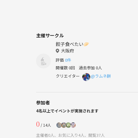
主催サークル
餃子食べたい🥟
大阪府
評価
0件
開催数 0回
過去参加 0人
クリエイター
@ラムネ餅
参加者
4名以上でイベントが実施されます
0
/ 14人
主催者0人、お気に入り4人、閲覧37人