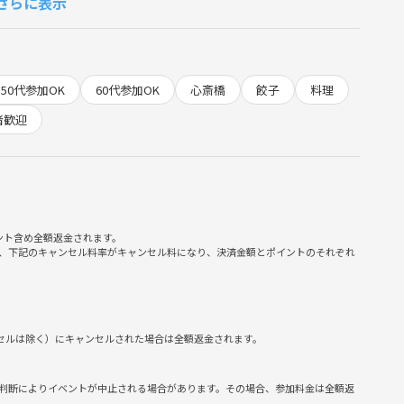
さらに表示
ちが集まります。
50代参加OK
60代参加OK
心斎橋
餃子
料理
、笑顔が絶えない雰囲気。
者歓迎
ます。
、どなたもウェルカム🌸
種まで）
ント含め全額返金されます。
ォロー
、下記のキャンセル料率がキャンセル料になり、決済金額とポイントのそれぞれ
囲気
ンセルは除く）にキャンセルされた場合は全額返金されます。
判断によりイベントが中止される場合があります。その場合、参加料金は全額返
暴言など