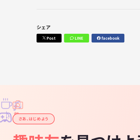
シェア
Post
LINE
facebook
♫
✧
✦
✦
♪
✧
さあ、はじめよう