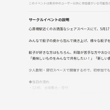
このイベントは表示中のユーザー以外に参加者がいる可能性
サークルイベントの説明
心斎橋駅近くのお洒落なシェアスペースにて、5月17日
みんなで餃子の皮から包んで焼き上げ、様々な餃子
餃子が好きな方はもちろん、料理が苦手な方やおひ
「美味しいものをみんなで共有したい！」「新しい
少人数制・貸切スペースで開催するので、初参加で
◆当日の流れ
・12:45 会場集合・受付
・13:00 餃子作りスタート🥟（分担制なので初心
焼き立て餃子＆ドリンクで食事・歓談タイム
・15:00 みんなで後片付け