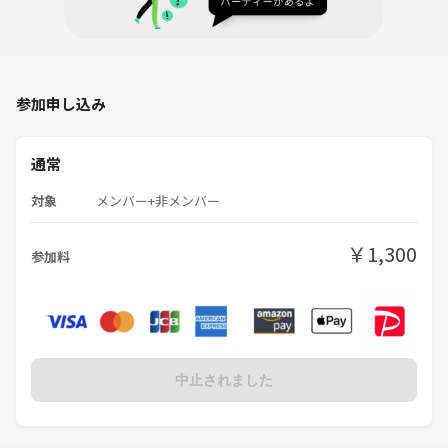
希望者でゆるくご飯に行く予定です🍚
（参加自由／1時間程度・1500円前後）
参加申し込み
「ちょっと気になる」くらいで大丈夫です☺️
通常
美術や歴史を楽しみながら、
対象
メンバー+非メンバー
ゆったり過ごす博物館イベントです🌙
￥1,300
参加料
⚠️ご参加前にご確認ください
・〜34歳限定（男女OK）
・出会い目的禁止
・イベント主催者・サークル運営者の参加不可
・他イベント及びサークルへの勧誘禁止
中止されました
・営業・勧誘（宗教・ビジネス等）禁止
※確認された場合は退場して頂きます。