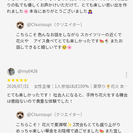
りの私でも優しくお声かけいただけて、とても楽しい思い出を作
れました🌸 本当にありがとうございました🙇‍♀️
@
Churosupi
（クリエイター）
こちらこそ 色んなお話をしながら スカイツリーの近くで
花火や アイス食べてとても楽しかったです🍉🍨 またお
話しできると嬉しいです🥹🌸
@
my0426
★
★
★
★
★
2026/07/31
女性主催｜1人参加ほぼ100%｜夏祭り🌻花火 友達作り｜〜34歳限定 友達作りに参加
とても楽しかったです！ 社会人になると、手持ち花火をする機会
は普段ないので貴重な体験でした！
@
Churosupi
（クリエイター）
こちらこそ！ 花火で夏満喫✨ 2次会もとても盛り上がり
めっちゃ楽しい華金をお陰様で過ごせました🍉 また宜し