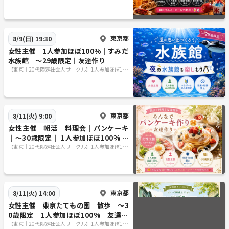
東京都
8/9(日) 19:30
女性主催｜1人参加ほぼ100%｜すみだ
水族館｜〜29歳限定｜友達作り
【東京｜20代限定社会人サークル】1人参加ほぼ10
0％｜少人数ゆる交流会
東京都
8/11(火) 9:00
女性主催｜朝活｜料理会｜パンケーキ
｜〜30歳限定｜ 1人参加ほぼ100% ｜
友達作り
【東京｜20代限定社会人サークル】1人参加ほぼ10
0％｜少人数ゆる交流会
東京都
8/11(火) 14:00
女性主催｜東京たてもの園｜散歩｜〜3
0歳限定｜1人参加ほぼ100%｜友達作
り
【東京｜20代限定社会人サークル】1人参加ほぼ10