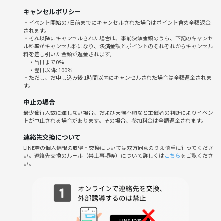
・落ち着いた雰囲気が好き
キャンセルポリシー
・同年代の友達をつくりたい
・イベント開始の7日前までにキャンセルされた場合はポイント含め全額返金
されます。
・休日をゆったり楽しみたい
・それ以降にキャンセルされた場合は、事前決済金額のうち、下記のキャンセ
ル料率がキャンセル料になり、決済金額とポイントのそれぞれからキャンセル
料を差し引いた金額が返金されます。
・当日まで0%
・翌日以降: 100%
✔ポイント
・ただし、お申し込み後 1時間以内にキャンセルされた場合は全額返金されま
す。
・1人参加ほぼ100％
中止の場合
・女性主催
最少催行人数に達しない場合、および天候不順など主催者の判断によりイベン
・初参加歓迎
トが中止される場合があります。その場合、参加料金は全額返金されます。
・営業、勧誘なし
連絡先交換について
LINE等の個人情報の取得・交換については双方同意のうえ慎重に行ってくださ
い。連絡先交換のルール（禁止事項等）について詳しくは
こちら
をご覧くださ
い。
⏰日時
6月13日（土）
18:30〜20:00