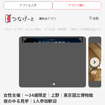
アプリを入手
アプリで開く
全国
趣味友アプリ
つなげーとTOP
みんなで語る
カフェ会
東京都
【東京｜20代限定社会人サー
女性主催｜〜34歳限定｜上野｜東京国立博物館
夜のゆる見学｜1人参加歓迎