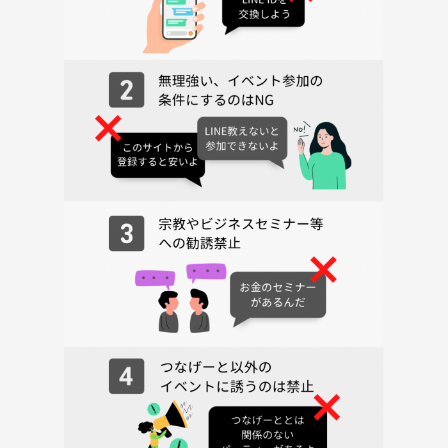
📍開催場所
東京国立博物館
（上野駅周辺）
💰参加費
①つなげーと参加費
②観覧料
1,000円
※当日各自で購入
🌿イベント後