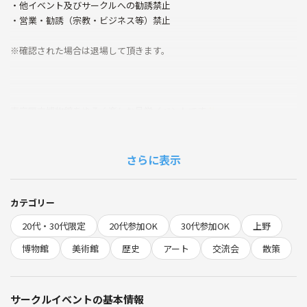
・他イベント及びサークルへの勧誘禁止
・営業・勧誘（宗教・ビジネス等）禁止
※確認された場合は退場して頂きます。
東京国立博物館をゆるく楽しむ見学イベントです✨
夜の落ち着いた時間に、歴史や美術にふれながら、同年代の方とゆるく
交流します🌿
さらに表示
都内にいながら非日常を感じられる空間で、ゆったりとした時間を過ご
しませんか？🏛
カテゴリー
20代・30代限定
20代参加OK
30代参加OK
上野
博物館
美術館
歴史
アート
交流会
散策
🌷こんな方におすすめ
・博物館や美術館が好き
サークルイベントの基本情報
・歴史や芸術に興味がある