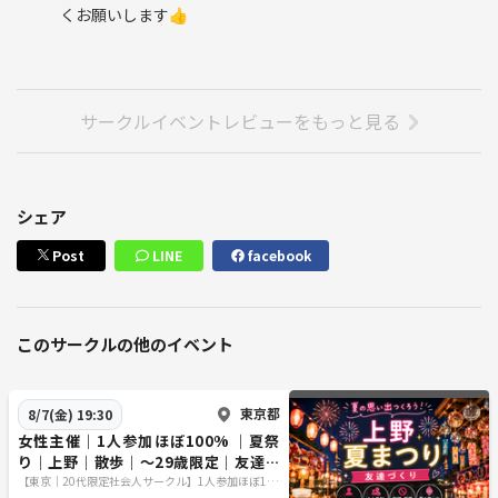
くお願いします👍
サークルイベントレビューをもっと見る
シェア
Post
LINE
facebook
このサークルの他のイベント
東京都
8/7(金) 19:30
女性主催｜1人参加ほぼ100% ｜夏祭
り｜上野｜散歩｜〜29歳限定｜友達作
り
【東京｜20代限定社会人サークル】1人参加ほぼ10
0％｜少人数ゆる交流会