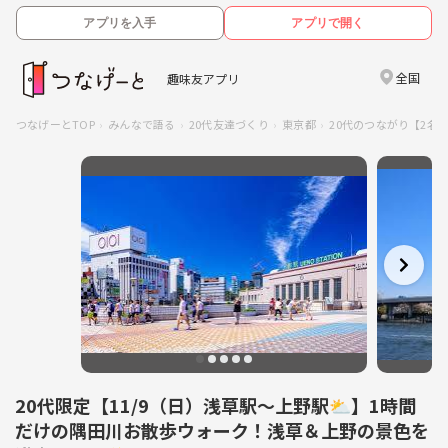
アプリを入手
アプリで開く
全国
趣味友アプリ
つなげーとTOP
みんなで語る
20代友達づくり
東京都
20代のつながり【2名
20代限定【11/9（日）浅草駅〜上野駅⛅】1時間
だけの隅田川お散歩ウォーク！浅草＆上野の景色を