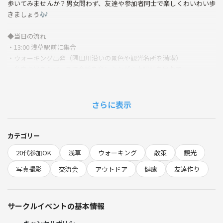
歩いてみませんか？男女問わず、友達や参加者同士で楽しくわいわい歩
きましょう🎶
◆当日の流れ
・13:00 浅草駅前に集合
・ウォーキング出発（隅田川沿いの景色や観光名所を満喫）
・各自お好きなペースで会話を楽しみながら上野駅を目指す
・14:00頃、上野駅前で現地解散👋
🌱サークルの雰囲気
さらに表示
・20代限定なので、同世代の仲間と気軽に交流できて安心です！
・運動不足解消、東京の街歩き、気軽な友達作りなど、参加メリットが
盛りだくさん！
カテゴリー
・会話が苦手な方でも、景色を楽しみながら自然と打ち解けられる雰囲
20代参加OK
浅草
ウォーキング
散策
観光
気を目指しています。
・初参加やおひとりさまも、毎回たくさんいるのでご安心ください😊
写真撮影
交流会
アウトドア
健康
友達作り
1. 気分転換：定番の観光地を違った角度から再発見できる！
2. 健康メリット：無理なく歩ける距離で心地よい運動不足解消効果！
サークルイベントの基本情報
3. 同世代交流：新しい友達・語り相手が自然にできる！
4. 写真好き歓迎：映える景色やスポットで思い出作りができる！