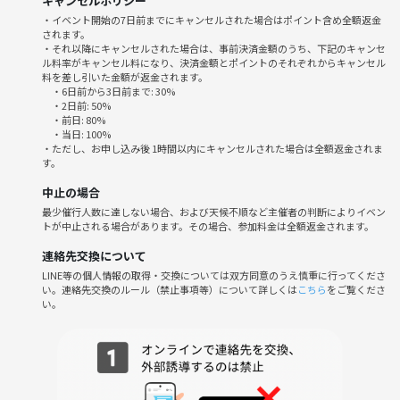
キャンセルポリシー
・イベント開始の7日前までにキャンセルされた場合はポイント含め全額返金
されます。
⚠️注意事項⚠️
・それ以降にキャンセルされた場合は、事前決済金額のうち、下記のキャンセ
下記の行為はご遠慮ください。
ル料率がキャンセル料になり、決済金額とポイントのそれぞれからキャンセル
・勧誘・営業・告知・引き抜き・しつこいナンパ・暴言など
料を差し引いた金額が返金されます。
・6日前から3日前まで: 30%
・2日前: 50%
サークルやイベントの輪を乱す行動をする方、運営側の指示に従ってい
・前日: 80%
・当日: 100%
ただけない方や運営側が参加者様としてふさわしくないと判断した方
・ただし、お申し込み後 1時間以内にキャンセルされた場合は全額返金されま
は、参加をお断りする場合がございます。
す。
中止の場合
浅草〜上野、秋空のもと気軽に散歩しながら素敵な午後をみんなで過ご
最少催行人数に達しない場合、および天候不順など主催者の判断によりイベン
しませんか？皆さまのご参加を心よりお待ちしています🌟
トが中止される場合があります。その場合、参加料金は全額返金されます。
連絡先交換について
LINE等の個人情報の取得・交換については双方同意のうえ慎重に行ってくださ
い。連絡先交換のルール（禁止事項等）について詳しくは
こちら
をご覧くださ
い。