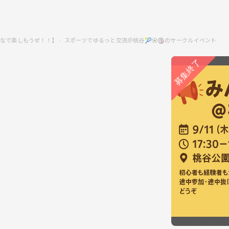
なで楽しもうぜ！！】
スポーツでゆるっと交流＠桃谷🎾⚽️🏐のサークルイベント