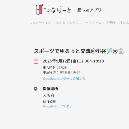
趣味友アプリ
つなげーとTOP
みんなであそぶ
ボードゲーム
大阪府
【みん
スポーツでゆるっと交流＠桃谷🎾⚽️🏐
2025年9月12日(金) 17:30〜19:30
集合時刻：17:25
申込締切： 9/12(金) 16:30
Googleカレンダーに追加する
開催場所
大阪府
桃谷公園
Googleマップで表示