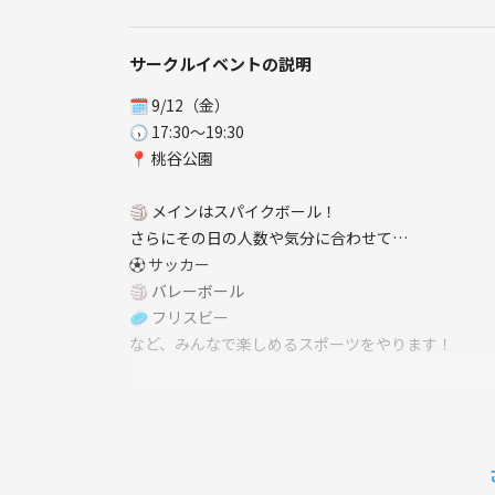
サークルイベントの説明
🗓 9/12（金）
🕠 17:30〜19:30
📍 桃谷公園
🏐 メインはスパイクボール！
さらにその日の人数や気分に合わせて…
⚽ サッカー
🏐 バレーボール
🥏 フリスビー
など、みんなで楽しめるスポーツをやります！
初心者も経験者も大歓迎✨
途中参加・途中抜けも気軽にどうぞ🙆‍♂️