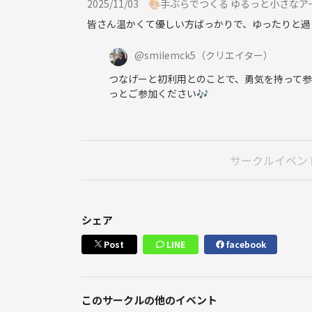
2025/11/03
🎨手ぶらでつくる ゆるっと小さな
皆さん温かくて優しい方ばっかりで、ゆったりと過
@
smilemck5
（クリエイター）
つなげーと初利用とのことで、勇気を持って参
っとご参加ください🎶
サークルイベン
シェア
Post
LINE
facebook
このサークルの他のイベント