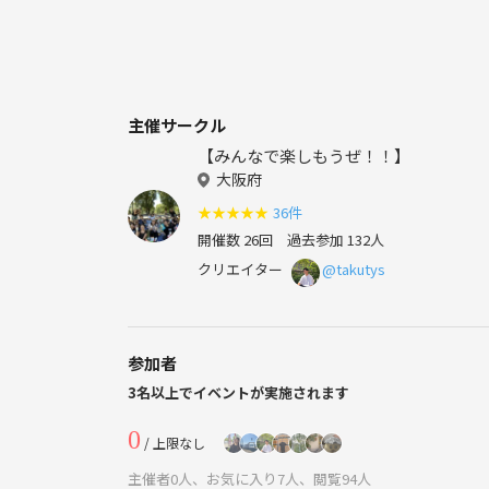
主催サークル
【みんなで楽しもうぜ！！】
大阪府
★
★
★
★
★
36件
開催数 26回
過去参加 132人
クリエイター
@takutys
参加者
3名以上でイベントが実施されます
0
/ 上限なし
主催者0人、お気に入り7人、閲覧94人