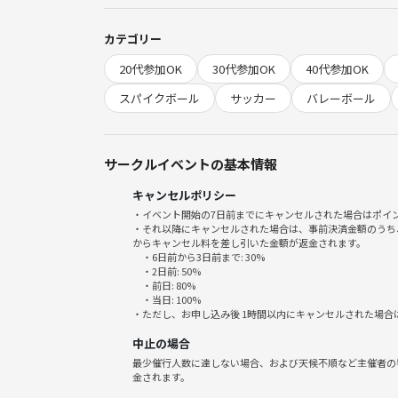
💡持ち物
カテゴリー
20代参加OK
30代参加OK
40代参加OK
・動きやすい服・靴
・飲み物（必須！）
スパイクボール
サッカー
バレーボール
・タオル
※道具はこちらで用意します！
サークルイベントの基本情報
💴参加費
キャンセルポリシー
・イベント開始の7日前までにキャンセルされた場合はポイ
500円
・それ以降にキャンセルされた場合は、事前決済金額のうち
からキャンセル料を差し引いた金額が返金されます。
・6日前から3日前まで: 30%
・2日前: 50%
・前日: 80%
・当日: 100%
「ちょっと体を動かしたい！」
・ただし、お申し込み後 1時間以内にキャンセルされた場合
「ワイワイ遊びながら仲良くなりたい！」
中止の場合
そんな方にぴったりのイベントです😊
最少催行人数に達しない場合、および天候不順など主催者の
金されます。