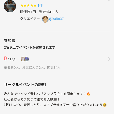
★
★
★
★
★
1件
開催数 1回
過去参加 1人
クリエイター
@kaito37
参加者
2名以上でイベントが実施されます
0
/ 10人
主催者0人、お気に入り2人、閲覧34人
サークルイベントの説明
みんなでワイワイ楽しむ「スマブラ会」を開催します！🔥
初心者からガチ勢まで誰でも大歓迎！
対戦したり、観戦したり、スマブラ好き同士で盛り上がりましょう😆