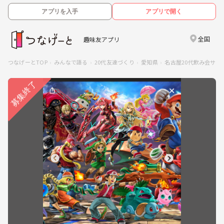
アプリを入手
アプリで開く
全国
趣味友アプリ
つなげーとTOP
みんなで語る
20代友達づくり
愛知県
名古屋20代飲み会サー