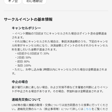
オフ会
初心者歓迎
サークルイベントの基本情報
キャンセルポリシー
・イベント開始の7日前までにキャンセルされた場合はポイント含め全額返金
されます。
・それ以降にキャンセルされた場合は、事前決済金額のうち、下記のキャンセ
ル料率がキャンセル料になり、決済金額とポイントのそれぞれからキャンセル
料を差し引いた金額が返金されます。
・6日前から3日前まで: 30%
・2日前: 50%
・前日: 80%
・当日: 100%
・ただし、お申し込み後 1時間以内にキャンセルされた場合は全額返金されま
す。
中止の場合
最少催行人数に達しない場合、および天候不順など主催者の判断によりイベン
トが中止される場合があります。その場合、参加料金は全額返金されます。
連絡先交換について
LINE等の個人情報の取得・交換については双方同意のうえ慎重に行ってくださ
い。連絡先交換のルール（禁止事項等）について詳しくは
こちら
をご覧くださ