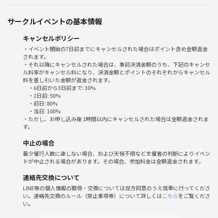
サークルイベントの基本情報
キャンセルポリシー
・イベント開始の7日前までにキャンセルされた場合はポイント含め全額返金
されます。
・それ以降にキャンセルされた場合は、事前決済金額のうち、下記のキャンセ
ル料率がキャンセル料になり、決済金額とポイントのそれぞれからキャンセル
料を差し引いた金額が返金されます。
・6日前から3日前まで: 30%
・2日前: 50%
・前日: 80%
・当日: 100%
・ただし、お申し込み後 1時間以内にキャンセルされた場合は全額返金されま
す。
中止の場合
最少催行人数に達しない場合、および天候不順など主催者の判断によりイベン
トが中止される場合があります。その場合、参加料金は全額返金されます。
連絡先交換について
LINE等の個人情報の取得・交換については双方同意のうえ慎重に行ってくださ
い。連絡先交換のルール（禁止事項等）について詳しくは
こちら
をご覧くださ
い。