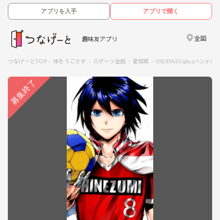
アプリを入手
アプリで開く
全国
趣味友アプリ
つなげーとTOP
体をうごかす
スポーツ全般
愛知県
OIDEYASU plusハンド