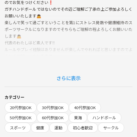
のでお気をつけください❗️
ガチハンドボールではないのでその辺ご理解ご了承の上ご参加よろしく
お願いいたします🙇
楽しんで笑って過ごすということを第1にストレス発散や健康維持のス
ポーツサークルになりますのでそちらもご理解の程よろしくお願いいた
します🙇
代表のわたしはど素人です‼️
ルールやプレイ経験はありませんが楽しんでやれればと思いますのでよ
ろしくお願いいたします🙇
経験や年齢、性別、国籍全く関係ありません‼️
いるのは人への配慮できる心と踏み出す勇気です‼️
＊まずは一度やってみて、それからの判断していただければ大丈夫で
さらに表示
す！
1度来てやっても次に来たら楽しすぎた‼️‼️
など人生には、様々なパターンがありますので、気兼ねなくご参加いた
カテゴリー
だければ何かのきっかけになるかもしれません❗️
20代参加OK
30代参加OK
40代参加OK
＊怪我等全トラブルは自己責任の上ご参加よろしくお願いいたします
🙇
50代参加OK
60代参加OK
東海
ハンドボール
スポーツ
健康
運動
初心者歓迎
サークル