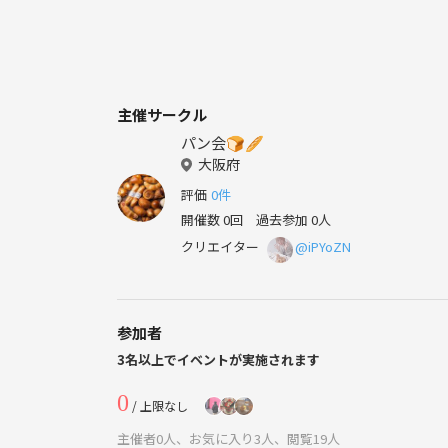
主催サークル
パン会🍞🥖
大阪府
評価
0件
開催数 0回
過去参加 0人
クリエイター
@iPYoZN
参加者
3名以上でイベントが実施されます
0
/ 上限なし
主催者0人、お気に入り3人、閲覧19人