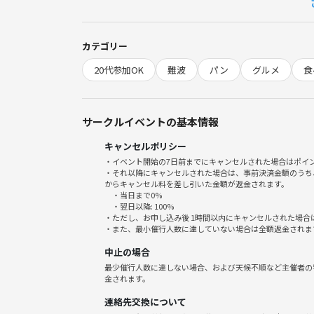
●パン好きで作るのも食べるのも好きな方⭕️
●知らない人とでも楽しめる方⭕️
●色んな友達を増やしたいと思ってる方⭕️
カテゴリー
20代参加OK
難波
パン
グルメ
食
ざっくり条件書いてますが楽しめる方ならどんな方でも大
職場が年上の方が多いので、20代の方限定で募集さ
是非、ご連絡お待ちしております🌟
サークルイベントの基本情報
キャンセルポリシー
これだけは守って欲しいこと🥹🙏
・イベント開始の7日前までにキャンセルされた場合はポイ
ご縁を大切にしたいので、何回でも集まれる場所に
・それ以降にキャンセルされた場合は、事前決済金額のうち
からキャンセル料を差し引いた金額が返金されます。
・初めまして同士の連絡先交換は🆖でお願いします
・当日まで0%
・お話しやすいように下記の情報だけ事前に教えて欲
・翌日以降: 100%
・ただし、お申し込み後 1時間以内にキャンセルされた場合
①ニックネーム
・また、最小催行人数に達していない場合は全額返金されま
②年齢
中止の場合
③性別
最少催行人数に達しない場合、および天候不順など主催者の
金されます。
⚠️宗教、勧誘、ネットワークの方はお断りしており
連絡先交換について