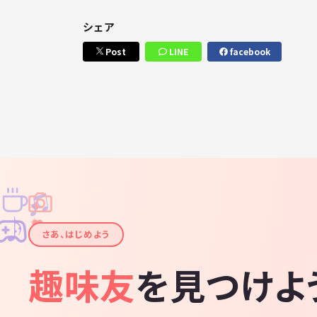
シェア
Post
LINE
facebook
♫
✧
✦
✦
♪
✧
さあ、はじめよう
趣味友
を見つけよ