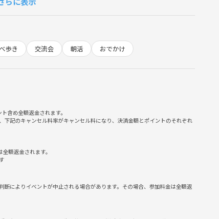
さらに表示
べ歩き
交流会
朝活
おでかけ
歓迎です🙆‍♀️
せていただきます🙏
ント含め全額返金されます。
したいです✨
、下記のキャンセル料率がキャンセル料になり、決済金額とポイントのそれぞれ

しいです🙌
は全額返金されます。
す
判断によりイベントが中止される場合があります。その場合、参加料金は全額返
ます