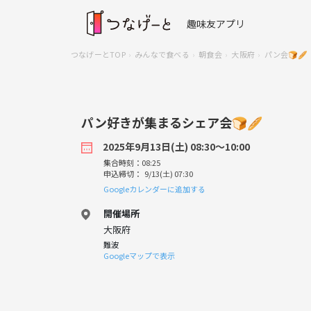
趣味友アプリ
つなげーとTOP
みんなで食べる
朝食会
大阪府
パン会🍞🥖
パン好きが集まるシェア会🍞🥖
2025年9月13日(土) 08:30〜10:00
集合時刻：08:25
申込締切： 9/13(土) 07:30
Googleカレンダーに追加する
開催場所
大阪府
難波
Googleマップで表示