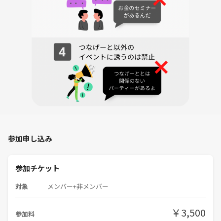
毎週土曜日｜18:00〜19:00（60分）
毎週日曜日｜12:30〜13:30、15:00〜16:00（60分）
📍 場所
CANDY GYM
〒106-0032
東京都港区六本木3-11-10 ココ六本木ビル 4F
（六本木駅から徒歩1分）
💸 料金
ドロップイン ¥3,000 / 1回
参加申し込み
🎒 持ち物
ー 動きやすい服装（Tシャツ・スウェットなど何でもOK）
ー タオルとお水
参加チケット
ー 室内シューズ（なくてもOK）
※ グローブは無料でお貸しします
対象
メンバー+非メンバー
※ シャワールームございます。
￥3,500
参加料
🗣 対応言語