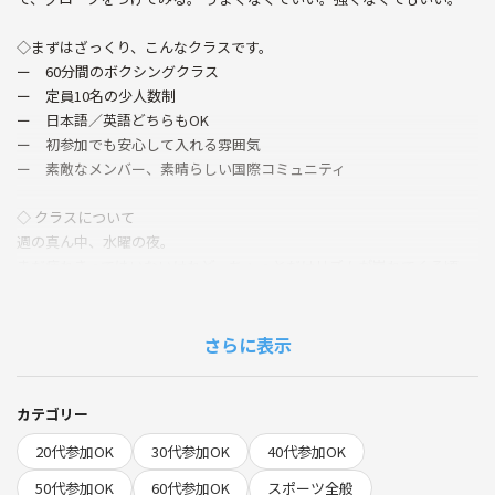
◇まずはざっくり、こんなクラスです。
ー 60分間のボクシングクラス
ー 定員10名の少人数制
ー 日本語／英語どちらもOK
ー 初参加でも安心して入れる雰囲気
ー 素敵なメンバー、素晴らしい国際コミュニティ
◇ クラスについて
週の真ん中、水曜の夜。
まだ疲れきってはいないけれど、ちょっとだけリズムが崩れてくる頃。
そんな夜に、パンチをひとつ打つだけで、気分がふっと整うことがあり
ます。
さらに表示
WEDNESDAY PUNCHは、静かに熱を持ったボクシングクラスです。
うまくなくていい。強くならなくてもいい。
ひとつずつパンチを打ちながら、自分のペースを取り戻していく。
カテゴリー
動いたぶんだけ、呼吸が整っていく。
20代参加OK
30代参加OK
40代参加OK
ジムというよりも、静かな遊び場。
50代参加OK
60代参加OK
スポーツ全般