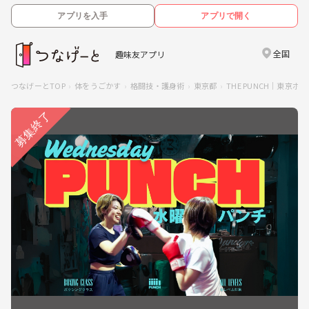
アプリを入手
アプリで開く
全国
趣味友アプリ
つなげーとTOP
体をうごかす
格闘技・護身術
東京都
THE PUNCH｜東京