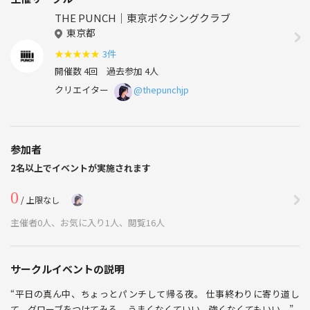
THE PUNCH｜東京ボクシングクラブ
東京都
★
★
★
★
★
3件
開催数 4回
過去参加 4人
クリエイター
@thepunchjp
参加者
2名以上でイベントが実施されます
0
/ 上限なし
主催者0人、お気に入り1人、閲覧16人
サークルイベントの説明
“平日の真ん中、ちょっとパンチして帰る夜。 仕事終わりに寄り道し
て、グローブをつけてみる。 うまくなくていい。強くなくてもいい。”