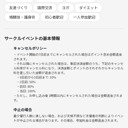
週の流れの途中で、自分を取り戻すための時間です。
友達づくり
国際交流
ヨガ
ダイエット
◇ こんな人におすすめです
格闘技・護身術
初心者歓迎
一人参加歓迎
ー ボクシング未経験だけどボクシングをやってみたい方
ー 運動経験ゼロ、運動神経ゼロでも運動をしてみたい方
ー 新しい何かに出会いたい方
サークルイベントの基本情報
ー フィットネスジムが続かなかった方
ー 人と話すのが好き／話さなくても大丈夫、どっちもOKな方
キャンセルポリシー
ー 自分のテンポで楽しみたい方
・イベント開始の7日前までにキャンセルされた場合はポイント含め全額返金
されます。
・それ以降にキャンセルされた場合は、事前決済金額のうち、下記のキャンセ
◇ クラスの流れ
ル料率がキャンセル料になり、決済金額とポイントのそれぞれからキャンセル
《 ストレッチ 》
料を差し引いた金額が返金されます。
・6日前から3日前まで: 30%
クラスのはじまりは、ゆるやかなストレッチから。
・2日前: 50%
呼吸を整えて、肩や腰、股関節まわりをゆっくりほぐします。
・前日: 80%
・当日: 100%
・ただし、お申し込み後 1時間以内にキャンセルされた場合は全額返金されま
《 ウォームアップ 》
す。
縄跳びやステップワークで体をあたためつつ、
中止の場合
シャドーボクシングでフォームの確認。
最少催行人数に達しない場合、および天候不順など主催者の判断によりイベン
ジャブ、ストレート、ワンツー！
トが中止される場合があります。その場合、参加料金は全額返金されます。