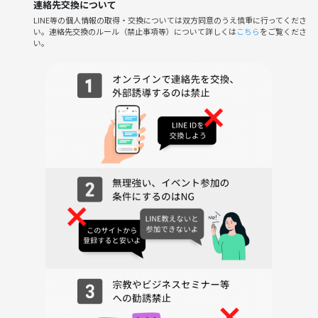
《 ミット打ち＆サンドバッグ打ち 》
連絡先交換について
トレーナーと1対1でミット打ち。
LINE等の個人情報の取得・交換については双方同意のうえ慎重に行ってくださ
い。連絡先交換のルール（禁止事項等）について詳しくは
こちら
をご覧くださ
構え方から打ち方、コンビネーションまで、ていねいに指導します。
い。
そのあとサンドバッグでは、自分のペースで好きなだけパンチ。
《 ペアワーク 》
軽くグローブを合わせる、ライトコンタクトのトレーニング。
スパーリング未満の、対人の練習です。
パンチの距離感、ステップのタイミング、相手の動きに反応する感覚。
対人でしか学べない感覚を、ゆるくやっていきます。
《 クールダウン 》
フィニッシュは再びストレッチと深呼吸。
動いた体を整え、心の余白をひとつ増やすような時間です。
明日また同じ毎日が来ても、ちょっとだけ違って感じるかもしれません
◇ クラススケジュール & 必要なもの
🕒 開催日時
毎週水曜日｜18:30〜19:30（60分）
毎週木曜日｜18:30〜19:30（60分）
毎週金曜日｜18:30〜19:30（60分）