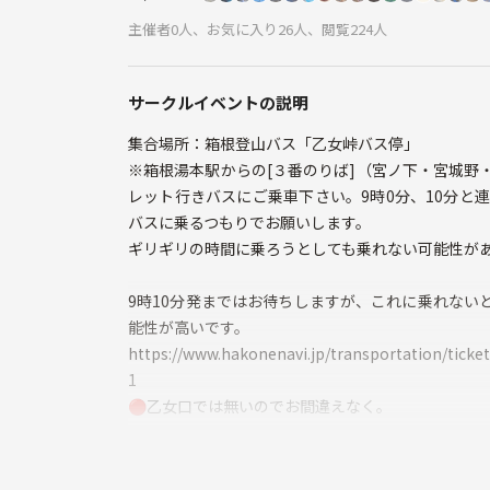
主催者0人、お気に入り26人、閲覧224人
サークルイベントの説明
集合場所：箱根登山バス「乙女峠バス停」
※箱根湯本駅からの[３番のりば]（宮ノ下・宮城野
レット行きバスにご乗車下さい。9時0分、10分と
バスに乗るつもりでお願いします。
ギリギリの時間に乗ろうとしても乗れない可能性が
9時10分発まではお待ちしますが、これに乗れない
能性が高いです。
https://www.hakonenavi.jp/transportation/ticke
1
🔴乙女口では無いのでお間違えなく。
スタート時間：集合次第に出発（17:00 頃 解散予定
体験内容：金時山登頂→山頂ランチ→仙石原ススキ