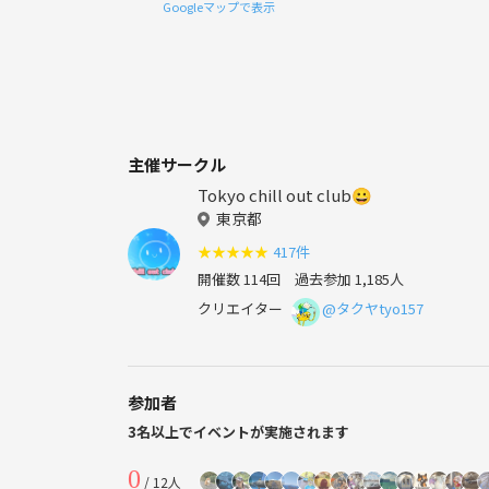
Googleマップで表示
主催サークル
Tokyo chill out club😀
東京都
★
★
★
★
★
417件
開催数 114回
過去参加 1,185人
クリエイター
@タクヤtyo157
参加者
3名以上でイベントが実施されます
0
/ 12人