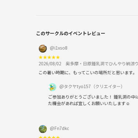
下記の行為はご遠慮ください。
・勧誘・営業・告知・引き抜き・しつこいナンパ・
・過度なナンパ行為や迷惑行為
・開催内容や風景写真、動画のSNS等への無許可投
このサークルのイベントレビュー
サークルやイベントの輪を乱す行動をする方、運営
わしくないと判断した方は、参加をお断りする場合
@
i1xso8
★
★
★
★
★
秋色に染まる金時山と仙石原で、心がほどける絶景
2026/08/02
奥多摩・日原鍾乳洞でひんやり納涼ウ
な冒険に変わります。少人数でじっくり楽しむこの
この暑い時期に、もってこいの場所だと思います。
@
タクヤtyo157
（クリエイター）
ご参加ありがとうございました！ 鍾乳洞の中
た機会があれば宜しくお願いいたします☺️
@
Fn7dkc
★
★
★
★
★