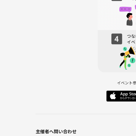
⑥ 温泉へご案内・クールダウン
※あくまで予定です。変更になる可能性もあり得ま
🌱サークルの雰囲気
・アウトドア初心者から山好きまで、和やかで前向
ポートします😊
・安全第一の運営方針。無理なペースアップは行わ
・学びも楽しさも両立。歩き方のコツやウェアリン
・参加のメリット：自然の絶景を共有できる／地元
末のリフレッシュに最適🌿
イベント
⚠️注意事項⚠️
よくあるFAQ
・雨天時は？ 小雨決行、荒天・警報時は中止または
・必要な体力は？ アップダウンはありますが、休憩
・服装は？ 吸湿速乾のウェア、動きやすいロングパ
・飲食物は？ 各自で軽食・行動食と十分な水分（目
・体調管理は？ 体調不良や違和感がある場合は、無
主催者へ問い合わせ