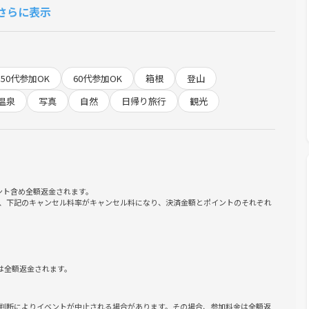
さらに表示
になると山頂がにぎわう人気の山です。登山口までバスが運行し、
特徴。山頂からは大きな富士山が見られます
50代参加OK
60代参加OK
箱根
登山
りつつも、休憩をはさみながら無理のないペースで進むので、は
金色に波打つ仙石原ススキ原をのんびり散策。自然に癒やされな
温泉
写真
自然
日帰り旅行
観光
ア企画です。景色・歩く楽しさ・達成感をみんなで共有すること
から富士山を正面に見られるコース。他のコースよりも距離は長
もほぼありません。バス停から登山口が近いのもポイント。
ント含め全額返金されます。
、下記のキャンセル料率がキャンセル料になり、決済金額とポイントのそれぞれ
なりにありますので、ご自身の体力と照らし合わせてご参加下さ
は全額返金されます。
い
ュしたい
判断によりイベントが中止される場合があります。その場合、参加料金は全額返