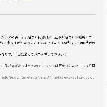
・ガラスの森・仙石経由）桃源台／（乙女峠経由）御殿場アウト
連続で来ますがかなり混んでいるはずなので9時もしくは8時台の
あるので、早目に並んでバスを待って下さい！
ともうバスがありませんのでイベントは不参加になってしまう可
t_info/search/timetable/detail/?timetableNo=10122-003-00
）
原散策→温泉（温泉は自由参加）