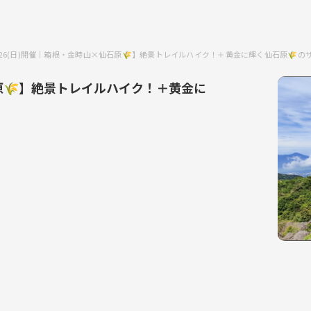
0/26(日)開催｜箱根・金時山×仙石原🌾】絶景トレイルハイク！＋黄金に輝く仙石原🌾
石原🌾】絶景トレイルハイク！＋黄金に