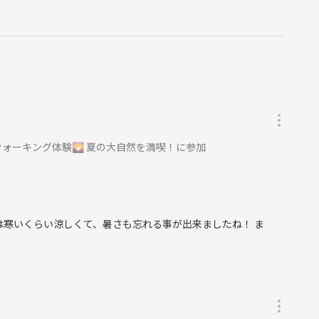
暴言など
稿
側の指示に従っていただけない方や運営側が参加者様としてふさ
がございます。
トレイルをご一緒しませんか？一歩踏み出すだけで、週末が小さ
ォーキング体験🌄 夏の大自然を満喫！に参加
機会に、ぜひご参加ください✨
は寒いくらい涼しくて、暑さも忘れる事が出来ましたね！ ま