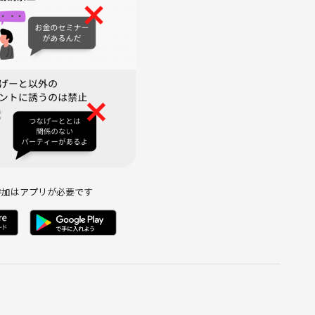
す。仙石原のススキの色付きは読めません。
きな空気感。初参加・おひとり参加の方もスタッフがしっかりサ
ず、体力差に配慮して隊列を調整します。
グのポイントなど、現地で実践的に共有します。
・近隣の情報が得られる／運動習慣づくりのきっかけになる／週
参加はアプリが必要です
行程変更。安全を最優先します。
込みのビギナー向けペース。日頃歩く習慣があれば大丈夫です。
ンツ、滑りにくい靴、防寒・防風レイヤーをご準備ください。
安1L）をご持参ください。ゴミは必ずお持ち帰りください。
理せず早めにスタッフへお知らせください。