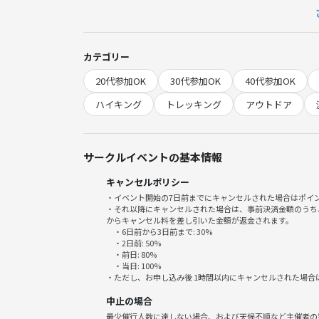
金太郎伝説が伝わる金時山（1,212m）は、週末
駐車場もあるので首都圏からアクセスしやすいのも
カテゴリー
20代参加OK
30代参加OK
40代参加OK
秋風が心地よい箱根の名峰・金時山へ。標高差はあ
じめてのトレイルにもぴったりです。下山後は、黄
ハイキング
トレッキング
アウトドア
がら、同じ趣味の仲間とゆるく交流できるアウトド
を大切にしています🌞
乙女峠の麓からスタートするこのルートは、展望台
サークルイベントの基本情報
くなりますが、基本的にゆるやかな道で危険な場所
キャンセルポリシー
下山は金時山登山口に下ります。
・イベント開始の7日前までにキャンセルされた場合はポイ
登山時間は約3時間程度を想定。
・それ以降にキャンセルされた場合は、事前決済金額のうち
整備された山道で初心者向けの山ですが標高はそれ
からキャンセル料を差し引いた金額が返金されます。
・6日前から3日前まで: 30%
い
・2日前: 50%
・前日: 80%
・当日: 100%
こんな方におすすめ！
・ただし、お申し込み後 1時間以内にキャンセルされた場合
・山頂からの絶景や季節の景観をじっくり味わいた
中止の場合
・運動不足を解消しながら、自然の中でリフレッシ
最少催行人数に達しない場合、および天候不順など主催者の