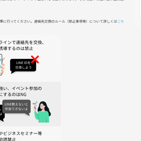
い
い
慎重に行ってください。連絡先交換のルール（禁止事項等）について詳しくは
こち
山頂の大パノラマやススキ原の黄金トンネルで映える一枚が狙えま
トドア仲間づくりにぴったり
安全第一で無理のないペース配分を徹底します。
し、体を温めてリカバリー♨️※参加は自由
ズ、防寒着、レインウェア、水分1L目安、行動食、帽子、手袋、モ
します。
はマサカリーカレー）