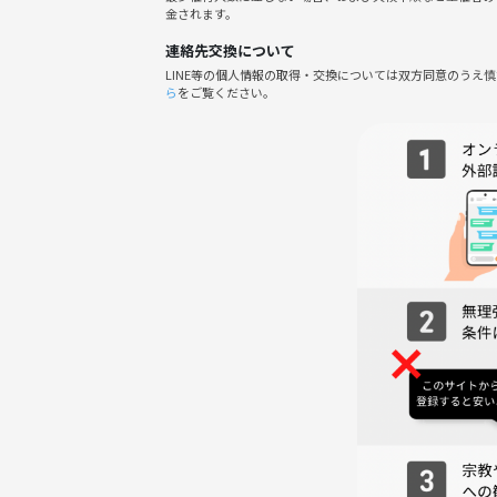
・観光だけでなく「歩いて触れる箱根」を体験した
金されます。
・少人数で落ち着いた雰囲気のイベントに参加した
連絡先交換について
LINE等の個人情報の取得・交換については双方同意のうえ
参加メリット（具体的）
ら
をご覧ください。
1、登山、山頂グルメ、仙石原、温泉の贅沢コース
2. フォトスポットを押さえたコース設計。金時山
す📸
3. 会話がしやすく、落ち着いた交流が可能。アウ
4. 季節の気象や路面状況に合わせて当日微調整。
5. 下山後はおすすめ温泉へご案内。歩いた脚をほぐ
6. 持ち物リスト（登山靴または滑りにくいシュー
バイルバッテリー）を事前共有。準備の不安を軽減
◆当日の流れ
① 乙女峠バス停 集合／自己紹介
② コース説明後登山開始
③ 金時山山頂でランチ休憩（食堂があります。名物
④ 下山開始（景観スポットで小休止）
⑤ 仙石原ススキ原に到着・散策（自由撮影タイム）