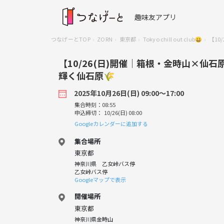
趣味友アプリ
つなげーとTOP
ZORN
東京都
Tokyo chill out club😀
【1
【10/26(日)開催｜箱根・金時山×仙
輝く仙石原🌾
2025年10月26日(日) 09:00〜17:00
集合時刻：08:55
申込締切： 10/26(日) 08:00
Googleカレンダーに追加する
集合場所
東京都
神奈川県 乙女峠バス停
乙女峠バス停
Googleマップで表示
開催場所
東京都
神奈川県金時山