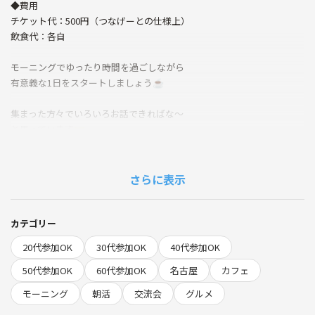
◆費用
チケット代：500円（つなげーとの仕様上）
飲食代：各自
モーニングでゆったり時間を過ごしながら
有意義な1日をスタートしましょう☕
集まった方々でいろいろお話できればな～
と思っています🤝
宗教やネットワークビジネスの勧誘などは
固くお断りしています…
さらに表示
ご了承ください🙇🏻‍♀️
カテゴリー
20代参加OK
30代参加OK
40代参加OK
50代参加OK
60代参加OK
名古屋
カフェ
モーニング
朝活
交流会
グルメ