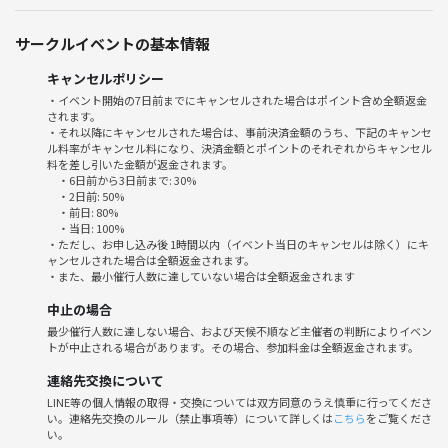
サークルイベントの基本情報
キャンセルポリシー
・イベント開始の7日前までにキャンセルされた場合はポイント含め全額返金
されます。
・それ以降にキャンセルされた場合は、事前決済金額のうち、下記のキャンセ
ル料率がキャンセル料になり、決済金額とポイントのそれぞれからキャンセル
料を差し引いた金額が返金されます。
・6日前から3日前まで: 30%
・2日前: 50%
・前日: 80%
・当日: 100%
・ただし、お申し込み後 1時間以内（イベント当日のキャンセルは除く）にキ
ャンセルされた場合は全額返金されます。
・また、最小催行人数に達していない場合は全額返金されます
中止の場合
最少催行人数に達しない場合、および天候不順など主催者の判断によりイベン
トが中止される場合があります。その場合、参加料金は全額返金されます。
連絡先交換について
LINE等の個人情報の取得・交換については双方同意のうえ慎重に行ってくださ
い。連絡先交換のルール（禁止事項等）について詳しくは
こちら
をご覧くださ
い。