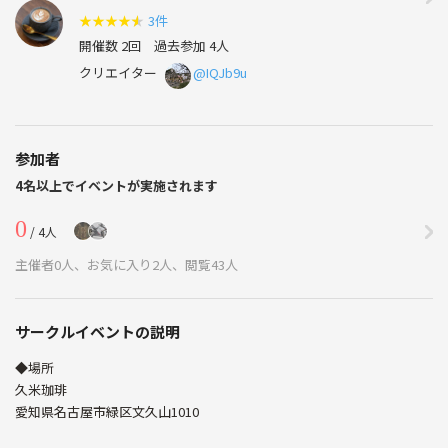
★
★
★
★
★
3件
開催数 2回
過去参加 4人
クリエイター
@IQJb9u
参加者
4名以上でイベントが実施されます
0
/ 4人
主催者0人、お気に入り2人、閲覧43人
サークルイベントの説明
◆場所
久米珈琲
愛知県名古屋市緑区文久山1010