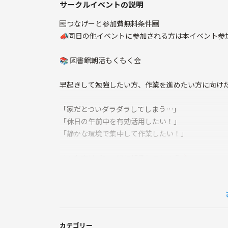
サークルイベントの説明
🆓つなげーと参加費無料条件🆓
📣同日の他イベントに参加される方は本イベント参加
📚 図書館朝活もくもく会
早起きして勉強したい方、作業を進めたい方に向け
「家だとついダラダラしてしまう…」
「休日の午前中を有効活用したい！」
「静かな環境で集中して作業したい！」
そんな方はぜひ一緒に朝活しましょう🔥
最初に今日やることを共有した後は、各自でもくも
勉強・仕事・副業・読書・創作活動など、取り組む
カテゴリー