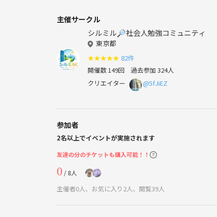
主催サークル
シルミル🔎社会人勉強コミュニティ
東京都
★
★
★
★
★
82件
開催数 149回
過去参加 324人
クリエイター
@5fJiEZ
参加者
2名以上でイベントが実施されます
友達の分のチケットも購入可能！！
0
/ 8人
主催者0人、お気に入り2人、閲覧39人