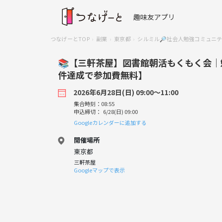
趣味友アプリ
つなげーとTOP
副業
東京都
シルミル🔎社会人勉強コミュニ
📚【三軒茶屋】図書館朝活もくもく会｜
件達成で参加費無料】
2026年6月28日(日) 09:00〜11:00
集合時刻：08:55
申込締切： 6/28(日) 09:00
Googleカレンダーに追加する
開催場所
東京都
三軒茶屋
Googleマップで表示