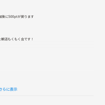
後に500ptが戻ります
た朝活もくもく会です！
く作業。
さらに表示
内容は自由です！