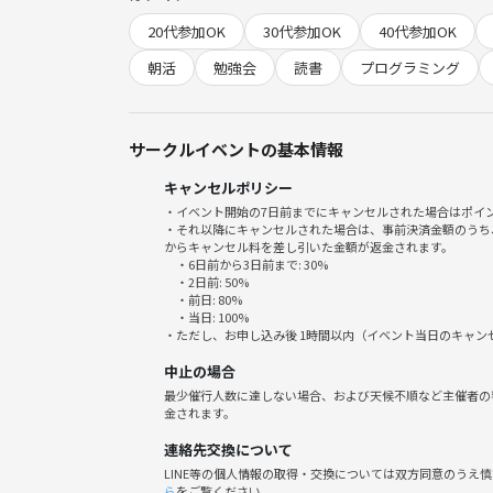
━━━━━━━━━━━━━━
20代参加OK
30代参加OK
40代参加OK
✏️ 作業内容は自由！
━━━━━━━━━━━━━━
朝活
勉強会
読書
プログラミング
📙 読書
📝 資格の勉強
サークルイベントの基本情報
🎨 イラスト制作・お絵かき
キャンセルポリシー
📱 アプリ開発
・イベント開始の7日前までにキャンセルされた場合はポイ
💻 仕事や副業の作業
・それ以降にキャンセルされた場合は、事前決済金額のうち
📚 自主学習
からキャンセル料を差し引いた金額が返金されます。
・6日前から3日前まで: 30%
・2日前: 50%
などなど！
・前日: 80%
・当日: 100%
・ただし、お申し込み後 1時間以内（イベント当日のキャ
職種やジャンルを問わず、どなたでもご参加いただ
中止の場合
最少催行人数に達しない場合、および天候不順など主催者の
━━━━━━━━━━━━━━
金されます。
📍 会場
連絡先交換について
━━━━━━━━━━━━━━
LINE等の個人情報の取得・交換については双方同意のうえ
ら
をご覧ください。