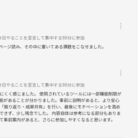
今日やることを宣言して集中する90分に参加
め、以下の行為は禁止とさせていただきます。
6ページ読み、その中に書いてある課題をこなせました。
教活動、保険営業等の勧誘行為
勧誘
今日やることを宣言して集中する90分に参加
加をお断り、または途中退出をお願いする場合があります。
にくく感じました。 使用されているツールには一部機能制限が
能があることが分かりました。事前に説明があると、より安心
ださい。
30に「振り返り・成果共有」を行い、最後にモチベーションを高め
できず、少し残念でした。 内容自体は参考になる部分もありま
て事前案内があると、さらに参加しやすくなると思います。