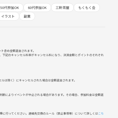
50代参加OK
60代参加OK
三軒茶屋
もくもく会
イラスト
副業
ント含め全額返金されます。
、下記のキャンセル料率がキャンセル料になり、決済金額とポイントのそれぞれ
ンセルは除く）にキャンセルされた場合は全額返金されます。
けます。
判断によりイベントが中止される場合があります。その場合、参加料金は全額返
慎重に行ってください。連絡先交換のルール（禁止事項等）について詳しくは
こち