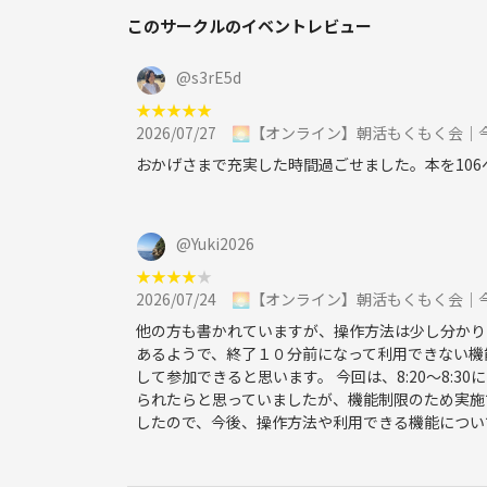
このサークルのイベントレビュー
━━━━━━━━━━━━━━
⚠️ 禁止事項
@
s3rE5d
━━━━━━━━━━━━━━
★
★
★
★
★
2026/07/27
🌅【オンライン】朝活もくもく会｜
参加者の皆さまが安心して参加できる場づくりのた
おかげさまで充実した時間過ごせました。本を10
・ネットワークビジネス（MLM）、マルチ商法、宗
・ご自身が主催するイベントやサービスへの過度な
・他の参加者への迷惑行為、ハラスメント行為
@
Yuki2026
・イベントの運営や信用を損なう行為
★
★
★
★
★
2026/07/24
🌅【オンライン】朝活もくもく会｜
上記に該当すると判断した場合は、運営の判断で参
他の方も書かれていますが、操作方法は少し分かり
あるようで、終了１０分前になって利用できない機
なお、その際の返金はいたしかねますのでご了承く
して参加できると思います。 今回は、8:20〜8:
られたらと思っていましたが、機能制限のため実施
したので、今後、操作方法や利用できる機能につい
皆さまのご参加をお待ちしております！