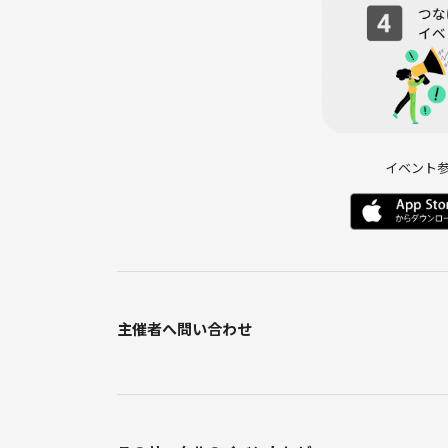
・途中参加、途中退出OK
・カメラOFF、マイクOFF OK
・チャットのみの参加も歓迎です
━━━━━━━━━━━━━━
💰 参加費
━━━━━━━━━━━━━━
イベント
500円
━━━━━━━━━━━━━━
⚠️ 禁止事項
━━━━━━━━━━━━━━
主催者へ問い合わせ
参加者の皆さまが安心して交流できる場づくりのた
・ネットワークビジネス（MLM）、マルチ商法、宗
・ご自身が主催するイベントやサービスへの過度な
・他の参加者への迷惑行為、ハラスメント行為