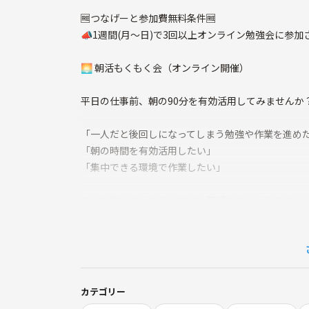
🆓つなげーと参加費無料条件🆓
📣1週間(月〜日)で3回以上オンライン勉強会に参加
🌅 朝活もくもく会（オンライン開催）
平日の仕事前、朝の90分を有効活用してみませんか
「一人だと後回しになってしまう勉強や作業を進め
「朝の時間を有効活用したい」
「集中できる環境で作業したい」
そんな方に向けたオンライン朝活もくもく会です。
参加者同士で最初に今日やることを共有し、その後
最後に簡単な振り返りを行うことで、朝から充実し
作業内容は自由です！
カテゴリー