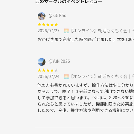
このサークルのイベントレビュー
・イベントの運営や信用を損なう行為
@
s3rE5d
上記に該当すると判断した場合は、運営の判断で退
★
★
★
★
★
なお、その際の返金はいたしかねますのでご了承く
2026/07/27
🌅【オンライン】朝活もくもく会｜
皆さまのご参加をお待ちしております！
おかげさまで充実した時間過ごせました。本を10
@
Yuki2026
★
★
★
★
★
2026/07/24
🌅【オンライン】朝活もくもく会｜
他の方も書かれていますが、操作方法は少し分かり
あるようで、終了１０分前になって利用できない機
して参加できると思います。 今回は、8:20〜8:
られたらと思っていましたが、機能制限のため実施
したので、今後、操作方法や利用できる機能につい