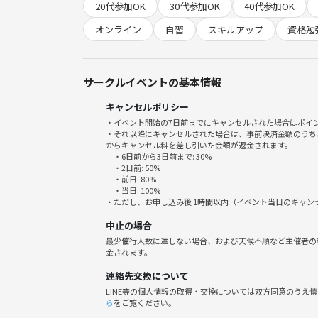
20代参加OK
30代参加OK
40代参加OK
✅ 仕事の続き
✅ 資格の勉強
オンライン
自習
スキルアップ
資格勉
✅ 自主学習
✅ スキルシートの作成
✅ ブログ執筆
サークルイベントの基本情報
✅ 個人開発
キャンセルポリシー
✅ AI活用の学習
・イベント開始の7日前までにキャンセルされた場合はポイ
・それ以降にキャンセルされた場合は、事前決済金額のうち
など、ジャンルや職種を問わずご参加いただけます
からキャンセル料を差し引いた金額が返金されます。
・6日前から3日前まで: 30%
・2日前: 50%
また、作業だけでなく、他の参加者との交流や情報
・前日: 80%
・当日: 100%
す。
・ただし、お申し込み後 1時間以内（イベント当日のキャ
中止の場合
━━━━━━━━━━━━━━
最少催行人数に達しない場合、および天候不順など主催者の
🏢 開催場所
金されます。
━━━━━━━━━━━━━━
連絡先交換について
LINE等の個人情報の取得・交換については双方同意のうえ
オンライン（バーチャルオフィス）
ら
をご覧ください。