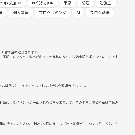
50代参加OK
60代参加OK
東京
朝活
勉強会
強
個人開発
プログラミング
AI
ブログ執筆
ント含め全額返金されます。
、下記のキャンセル料率がキャンセル料になり、決済金額とポイントのそれぞれ
。
交換を通じて、新しい知見や刺激を得る場になればと思っていま
ンセルは除く）にキャンセルされた場合は全額返金されます。
判断によりイベントが中止される場合があります。その場合、参加料金は全額返
慎重に行ってください。連絡先交換のルール（禁止事項等）について詳しくは
こち