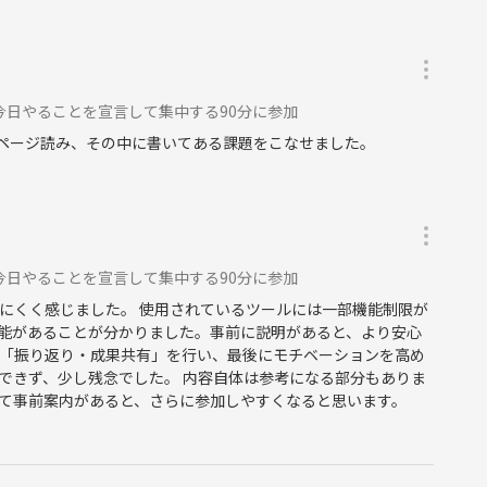
出をお願いする場合があります。
ださい。
今日やることを宣言して集中する90分に参加
6ページ読み、その中に書いてある課題をこなせました。
今日やることを宣言して集中する90分に参加
にくく感じました。 使用されているツールには一部機能制限が
能があることが分かりました。事前に説明があると、より安心
30に「振り返り・成果共有」を行い、最後にモチベーションを高め
できず、少し残念でした。 内容自体は参考になる部分もありま
て事前案内があると、さらに参加しやすくなると思います。