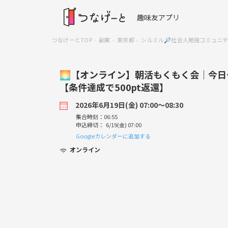
趣味友アプリ
つなげーとTOP
副業
東京都
シルミル🔎社会人勉強コミュニ
🌅【オンライン】朝活もくもく会｜今日
【条件達成で500pt返還】
2026年6月19日(金) 07:00〜08:30
集合時刻：06:55
申込締切： 6/19(金) 07:00
Googleカレンダーに追加する
オンライン