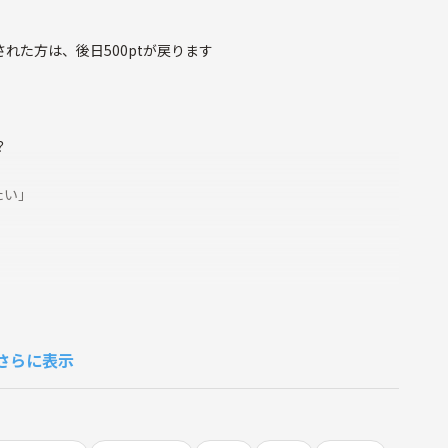
された方は、後日500ptが戻ります
？
たい」
は各自の作業に集中します。
さらに表示
た時間を過ごせます。