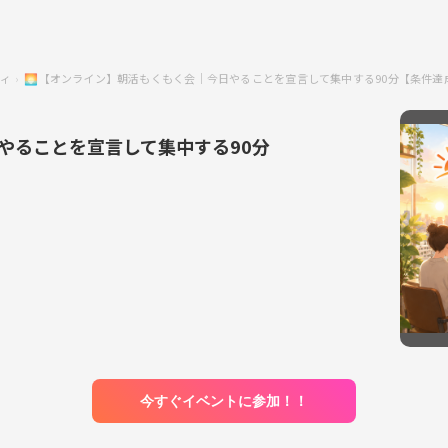
ティ
🌅【オンライン】朝活もくもく会｜今日やることを宣言して集中する90分【条件達成
やることを宣言して集中する90分
今すぐイベントに参加！！