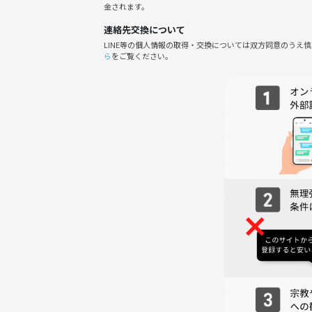
金されます。
◆参加費
当日参加チケット : 500円
連絡先交換について
または
LINE等の個人情報の取得・交換については双方同意のうえ
ら
をご覧ください。
1週間参加チケット : 700円
🎫当日チケットについて🎫
1. つなげーとでチケットを購入された当日内であ
だけます。
2. 別時間帯のオンライン勉強会に参加をご希望の
絡ください。
🎟️1週間参加チケットについて🎟️
1. つなげーとでチケットを購入された週内(月〜
いただけます。
2. 別日程のオンライン勉強会に参加をご希望の場
連絡ください。