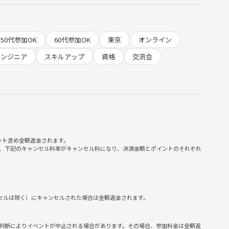
50代参加OK
60代参加OK
東京
オンライン
エンジニア
スキルアップ
資格
交流会
ント含め全額返金されます。
、下記のキャンセル料率がキャンセル料になり、決済金額とポイントのそれぞれ
ンセルは除く）にキャンセルされた場合は全額返金されます。
判断によりイベントが中止される場合があります。その場合、参加料金は全額返