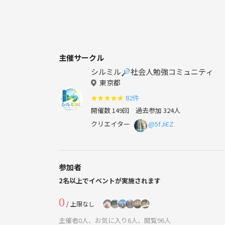
主催サークル
シルミル🔎社会人勉強コミュニティ
東京都
★
★
★
★
★
82件
開催数 149回
過去参加 324人
クリエイター
@5fJiEZ
参加者
2名以上でイベントが実施されます
0
/ 上限なし
主催者0人、お気に入り6人、閲覧96人