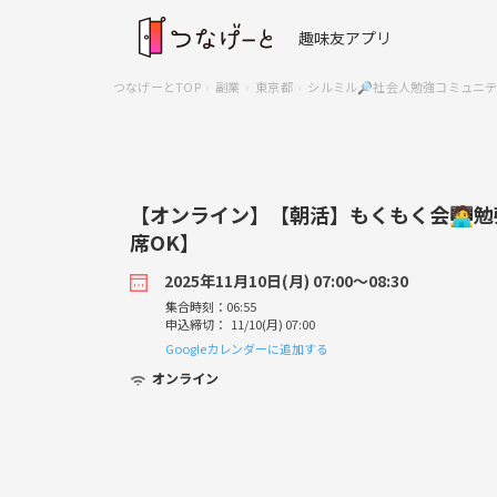
趣味友アプリ
つなげーとTOP
副業
東京都
シルミル🔎社会人勉強コミュニ
【オンライン】【朝活】もくもく会🧑‍
席OK】
2025年11月10日(月) 07:00〜08:30
集合時刻：06:55
申込締切： 11/10(月) 07:00
Googleカレンダーに追加する
オンライン