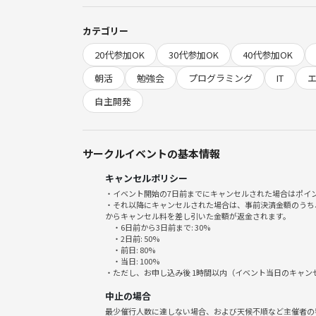
などなど
(職種、ジャンル問わずどなたでも参加出来ます！)
カテゴリー
20代参加OK
30代参加OK
40代参加OK
◆会場
オンライン
朝活
勉強会
プログラミング
IT
※参加される方へ個別でZoomのURLを送ります☺️
自主開発
◆スケジュール詳細📅
06:55 入室開始
サークルイベントの基本情報
07:00 自己紹介、作業内容の共有
07:10
キャンセルポリシー
〜 自己学習
・イベント開始の7日前までにキャンセルされた場合はポイ
・それ以降にキャンセルされた場合は、事前決済金額のうち
08:15
からキャンセル料を差し引いた金額が返金されます。
08:20 本日の振り返り
・6日前から3日前まで: 30%
・2日前: 50%
08:30 解散
・前日: 80%
・当日: 100%
・ただし、お申し込み後 1時間以内（イベント当日のキャ
🙆‍♂️途中参加、途中退場OK
🙆※カメラ、マイクOFFでもOK(チャット参加歓迎)
中止の場合
最少催行人数に達しない場合、および天候不順など主催者の