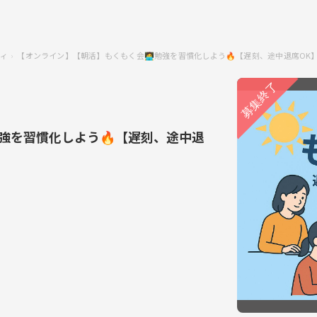
ティ
【オンライン】【朝活】もくもく会🧑‍💻勉強を習慣化しよう🔥【遅刻、途中退席O
勉強を習慣化しよう🔥【遅刻、途中退