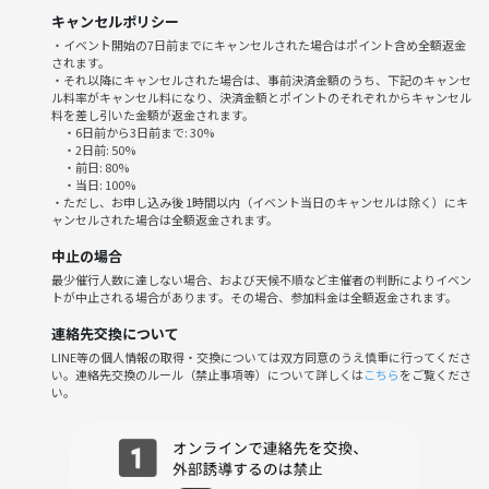
とでOKです‪👍🏻
キャンセルポリシー
・イベント開始の7日前までにキャンセルされた場合はポイント含め全額返金
家で頑張ろうと意気込んでみるものの……
されます。
気づけばスマホやテレビみたり、集中が続かなかったり、部屋の掃除し
・それ以降にキャンセルされた場合は、事前決済金額のうち、下記のキャンセ
ル料率がキャンセル料になり、決済金額とポイントのそれぞれからキャンセル
て1日が過ぎたり……
料を差し引いた金額が返金されます。
色々ありますよね😭
・6日前から3日前まで: 30%
・2日前: 50%
・前日: 80%
折角の志を挫折してしまわないように、取り組むための環境が大事だと
・当日: 100%
考えてます‼️
・ただし、お申し込み後 1時間以内（イベント当日のキャンセルは除く）にキ
ャンセルされた場合は全額返金されます。
人が頑張ってる姿を見ること、頑張るための場所があることetc.....
仲間や場所といった環境を満遍なく活用していきましょう✌️
中止の場合
最少催行人数に達しない場合、および天候不順など主催者の判断によりイベン
《つなげーと上でのLINE IDの交換・聞き出す行為は禁止されています》
トが中止される場合があります。その場合、参加料金は全額返金されます。
連絡先交換について
LINE等の個人情報の取得・交換については双方同意のうえ慎重に行ってくださ
い。連絡先交換のルール（禁止事項等）について詳しくは
こちら
をご覧くださ
い。