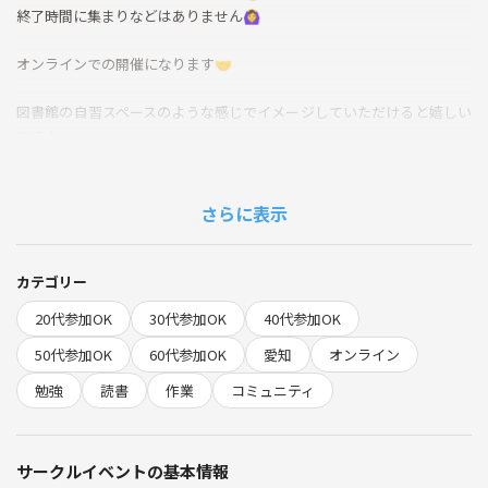
終了時間に集まりなどはありません🙆‍♀️
オンラインでの開催になります🤝
図書館の自習スペースのような感じでイメージしていただけると嬉しい
です！
時間に集まって、実施時間各々集中して取り組む感じになります📖🖊
当日中にLINEミーティングのURLを接続先URLに添付します！
さらに表示
よろしくお願いします👍🏻
【参加にあたって】
カテゴリー
途中退席や途中退出は自由にOKです👌
20代参加OK
30代参加OK
40代参加OK
カメラのON/OFFはお任せしています！エフェクトかけて顔が映らない
ように設定される方もいらっしゃいます✨
50代参加OK
60代参加OK
愛知
オンライン
勉強
読書
作業
コミュニティ
【サークルについて】
オンラインやリアル（図書館やカフェなど）で集まって、勉強や作業を
する仲間を募集しています( '-' )- ̗̀🤝 ̖́-( '-' )
サークルイベントの基本情報
資格勉強でも読書でも事務作業でも…ジャンル問わず自分のやりたいこ