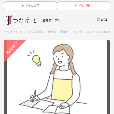
アプリを入手
アプリで開く
全国
趣味友アプリ
つなげーとTOP
みんなで語る
勉強会
愛知県
ToDo会
20:00〜22:00 