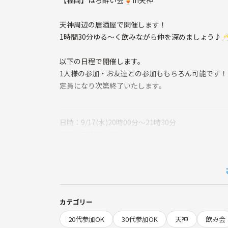
【福岡】ほろ酔い会🍹in天神
天神周辺の居酒屋で開催します！
1時間30分ゆる〜く飲みながら仲を深めましょう♪
以下の日程で開催します。
1人様の参加・お友達との参加ももちろん可能です
定員になり次第終了いたします。
日時：9/17(水)20時00分～21時30分
参加：最大男女8名
年齢：20～30代(独身・既婚問わず)
参加費：2,000円〜
場所：天神付近の居酒屋(参加者の方に詳細をご連絡
カテゴリー
20代参加OK
30代参加OK
天神
飲み会