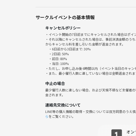
サークルイベントの基本情報
キャンセルポリシー
・イベント開始の7日前までにキャンセルされた場合はポイ
・それ以降にキャンセルされた場合は、事前決済金額のうち
からキャンセル料を差し引いた金額が返金されます。
・6日前から3日前まで: 30%
・2日前: 50%
・前日: 80%
・当日: 100%
・ただし、お申し込み後 6時間以内（イベント当日のキャ
・また、最小催行人数に達していない場合は全額返金されま
中止の場合
最少催行人数に達しない場合、および天候不順など主催者の
金されます。
連絡先交換について
LINE等の個人情報の取得・交換については双方同意のうえ
ら
をご覧ください。