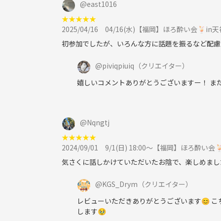
@
east1016
★
★
★
★
★
2025/04/16
04/16(水)【福岡】ほろ酔い会🍹in
初参加でしたが、いろんな方に話題を振るなど配慮
@
piviqpiuiq
（クリエイター）
嬉しいコメントありがとうございますー！ ま
@
Nqngtj
★
★
★
★
★
2024/09/01
9/1(日) 18:00〜【福岡】ほろ酔い
気さくに話しかけていただいたお陰で、楽しめました
@
KGS_Drym
（クリエイター）
レビューいただきありがとうございます😊 こ
します🥹