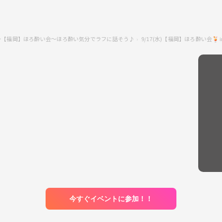
～【福岡】ほろ酔い会～ほろ酔い気分でラフに話そう♪
9/17(水)【福岡】ほろ酔い会
今すぐイベントに参加！！