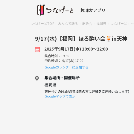
趣味友アプリ
つなげーとTOP
みんなで語る
飲み会
福岡県
つなげーと
9/17(水)【福岡】ほろ酔い会🍹in天神
2025年9月17日(水) 20:00〜22:00
集合時刻：19:55
申込締切： 9/17(水) 17:00
Googleカレンダーに追加する
集合場所・開催場所
福岡県
天神付近の居酒屋(参加者の方に詳細をご連絡いたします)
Googleマップで表示