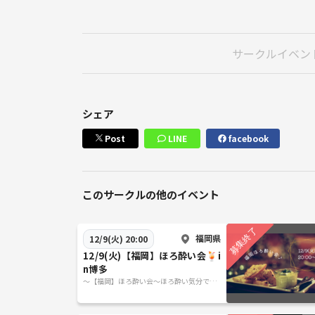
サークルイベン
シェア
Post
LINE
facebook
このサークルの他のイベント
福岡県
12/9(火) 20:00
12/9(火)【福岡】ほろ酔い会🍹i
n博多
～【福岡】ほろ酔い会～ほろ酔い気分でラ
フに話そう♪