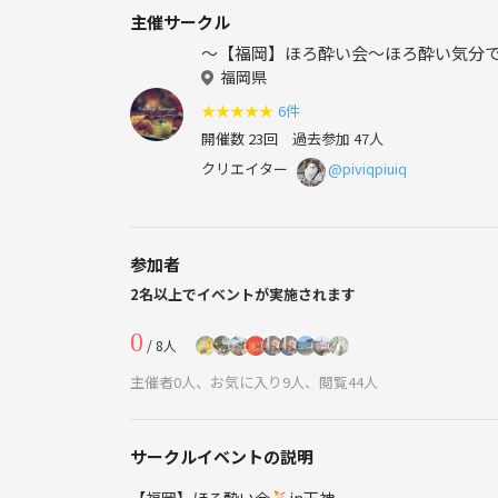
主催サークル
～【福岡】ほろ酔い会～ほろ酔い気分
福岡県
★
★
★
★
★
6件
開催数 23回
過去参加 47人
クリエイター
@piviqpiuiq
参加者
2名以上でイベントが実施されます
0
/ 8人
主催者0人、お気に入り9人、閲覧44人
サークルイベントの説明