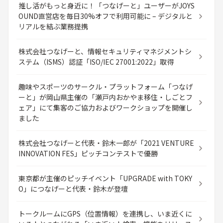
推し活がもっと身近に！「つなげーと」ユーザーがJOYS
OUND直営店を毎日30%オフで利用可能に – デジタルと
リアルを結ぶ業務提携
株式会社つなげーと、情報セキュリティマネジメントシ
ステム（ISMS）認証「ISO/IEC 27001:2022」取得
趣味やスポーツのサークル・プラットフォーム「つなげ
ーと」が岡山県主催の「瀬戸内おかやま移住・しごとフ
ェア」にて集客のご協力およびワークショップを開催し
ました
株式会社つなげーと代表・鈴木一郎が「2021 VENTURE
INNOVATION FES」ピッチコンテストで優勝
東京都が主催のピッチイベント「UPGRADE with TOKY
O」につなげーと代表・鈴木が登壇
トークルームにGPS（位置情報）を連携し、いま近くに